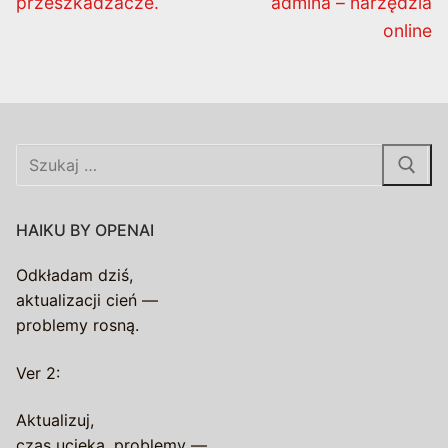
przeszkadzacze.
admina – narzędzia
online
Szukaj:
HAIKU BY OPENAI
Odkładam dziś,
aktualizacji cień —
problemy rosną.
Ver 2:
Aktualizuj,
czas ucieka, problemy —