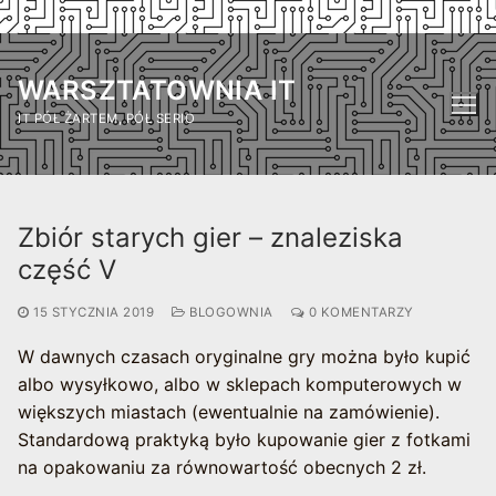
Przejdź
do
WARSZTATOWNIA IT
treści
IT PÓŁ ŻARTEM, PÓŁ SERIO
Zbiór starych gier – znaleziska
część V
15 STYCZNIA 2019
BLOGOWNIA
0 KOMENTARZY
W dawnych czasach oryginalne gry można było kupić
albo wysyłkowo, albo w sklepach komputerowych w
większych miastach (ewentualnie na zamówienie).
Standardową praktyką było kupowanie gier z fotkami
na opakowaniu za równowartość obecnych 2 zł.