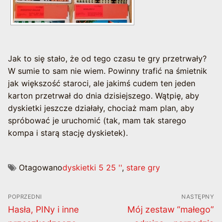
Jak to się stało, że od tego czasu te gry przetrwały?
W sumie to sam nie wiem. Powinny trafić na śmietnik
jak większość staroci, ale jakimś cudem ten jeden
karton przetrwał do dnia dzisiejszego. Wątpię, aby
dyskietki jeszcze działały, chociaż mam plan, aby
spróbować je uruchomić (tak, mam tak starego
kompa i starą stację dyskietek).
Otagowano
dyskietki 5 25 ''
,
stare gry
Nawigacja
POPRZEDNI
NASTĘPNY
wpisu
Poprzedni
Następny
Hasła, PINy i inne
Mój zestaw “małego”
wpis:
wpis: