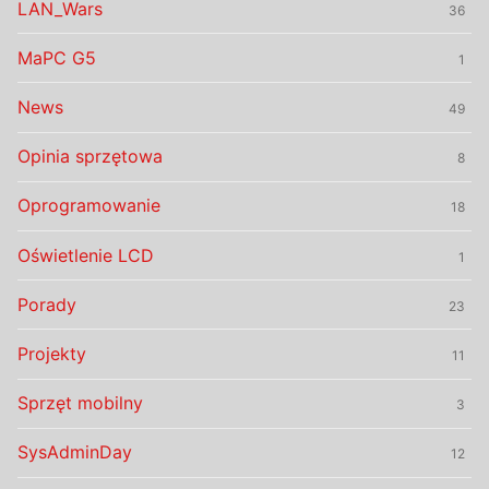
LAN_Wars
36
MaPC G5
1
News
49
Opinia sprzętowa
8
Oprogramowanie
18
Oświetlenie LCD
1
Porady
23
Projekty
11
Sprzęt mobilny
3
SysAdminDay
12