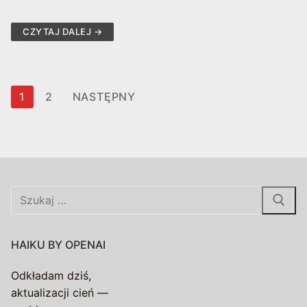
CZYTAJ DALEJ →
Stronicowanie
1
2
NASTĘPNY
wpisów
Szukaj:
HAIKU BY OPENAI
Odkładam dziś,
aktualizacji cień —