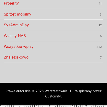
Projekty
11
Sprzęt mobilny
3
SysAdminDay
12
Własny NAS
5
Wszystkie wpisy
422
Znaleziskowo
7
Prawa autorskie © 2026 Warsztatownia IT – Wspierany przez
Customify
.