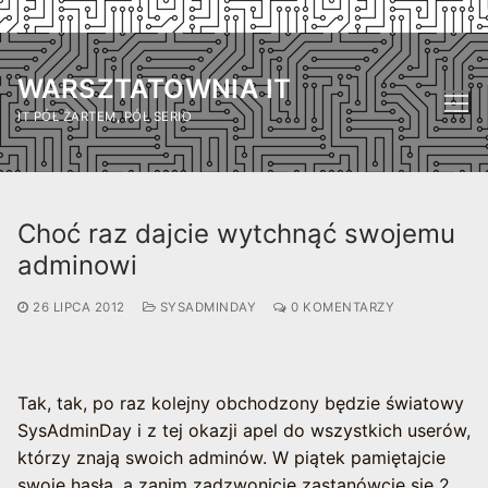
Przejdź
do
WARSZTATOWNIA IT
treści
IT PÓŁ ŻARTEM, PÓŁ SERIO
Choć raz dajcie wytchnąć swojemu
adminowi
26 LIPCA 2012
SYSADMINDAY
0 KOMENTARZY
Tak, tak, po raz kolejny obchodzony będzie światowy
SysAdminDay i z tej okazji apel do wszystkich userów,
którzy znają swoich adminów. W piątek pamiętajcie
swoje hasła, a zanim zadzwonicie zastanówcie się 2