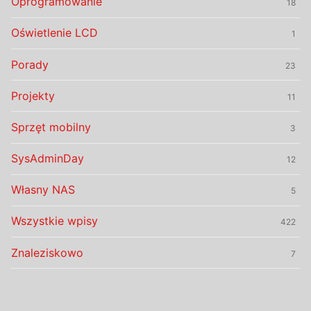
Oprogramowanie
18
Oświetlenie LCD
1
Porady
23
Projekty
11
Sprzęt mobilny
3
SysAdminDay
12
Własny NAS
5
Wszystkie wpisy
422
Znaleziskowo
7