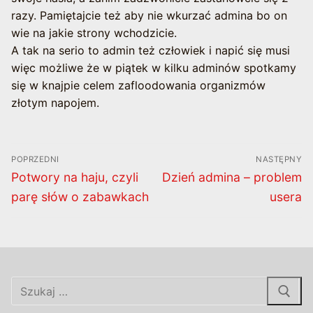
razy. Pamiętajcie też aby nie wkurzać admina bo on
wie na jakie strony wchodzicie.
A tak na serio to admin też człowiek i napić się musi
więc możliwe że w piątek w kilku adminów spotkamy
się w knajpie celem zafloodowania organizmów
złotym napojem.
Nawigacja
POPRZEDNI
NASTĘPNY
wpisu
Poprzedni
Następny
Potwory na haju, czyli
Dzień admina – problem
wpis:
wpis:
parę słów o zabawkach
usera
Szukaj: