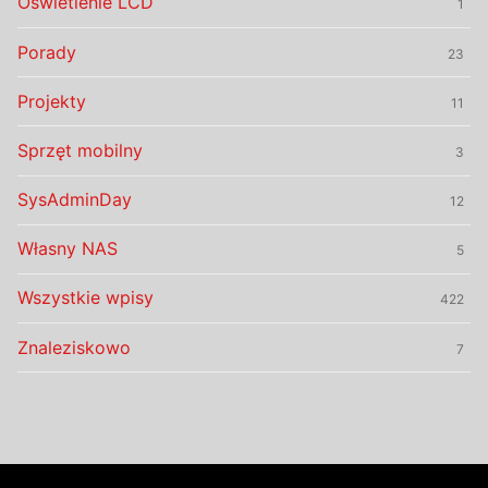
Oświetlenie LCD
1
Porady
23
Projekty
11
Sprzęt mobilny
3
SysAdminDay
12
Własny NAS
5
Wszystkie wpisy
422
Znaleziskowo
7