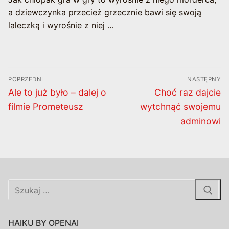
a dziewczynka przecież grzecznie bawi się swoją
laleczką i wyrośnie z niej …
Nawigacja
POPRZEDNI
NASTĘPNY
wpisu
Poprzedni
Następny
Ale to już było – dalej o
Choć raz dajcie
wpis:
wpis:
filmie Prometeusz
wytchnąć swojemu
adminowi
Szukaj:
HAIKU BY OPENAI