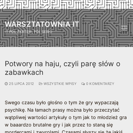
Przejdź
do
WARSZTATOWNIA IT
treści
IT PÓŁ ŻARTEM, PÓŁ SERIO
Potwory na haju, czyli parę słów o
zabawkach
25 LIPCA 2012
WSZYSTKIE WPISY
0 KOMENTARZY
Swego czasu było głośno o tym że gry wypaczają
psychikę. Na łamach prasy można było przeczytać
wątpliwej wartości artykuły o tym jak to młodzież gra
w baaardzo brutalne gry i jak przez to staną się
mordercami i zwyrolami. Czasami słyszy się że jakiś