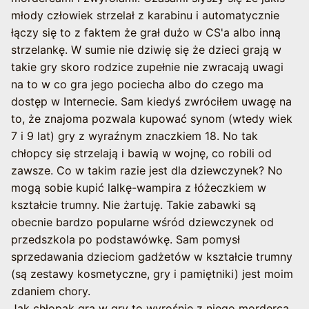
młody człowiek strzelał z karabinu i automatycznie
łączy się to z faktem że grał dużo w CS'a albo inną
strzelankę. W sumie nie dziwię się że dzieci grają w
takie gry skoro rodzice zupełnie nie zwracają uwagi
na to w co gra jego pociecha albo do czego ma
dostęp w Internecie. Sam kiedyś zwróciłem uwagę na
to, że znajoma pozwala kupować synom (wtedy wiek
7 i 9 lat) gry z wyraźnym znaczkiem 18. No tak
chłopcy się strzelają i bawią w wojnę, co robili od
zawsze. Co w takim razie jest dla dziewczynek? No
mogą sobie kupić lalkę-wampira z łóżeczkiem w
kształcie trumny. Nie żartuję. Takie zabawki są
obecnie bardzo popularne wśród dziewczynek od
przedszkola po podstawówkę. Sam pomysł
sprzedawania dzieciom gadżetów w kształcie trumny
(są zestawy kosmetyczne, gry i pamiętniki) jest moim
zdaniem chory.
Jak chłopak gra w gry to wyrośnie z niego morderca,