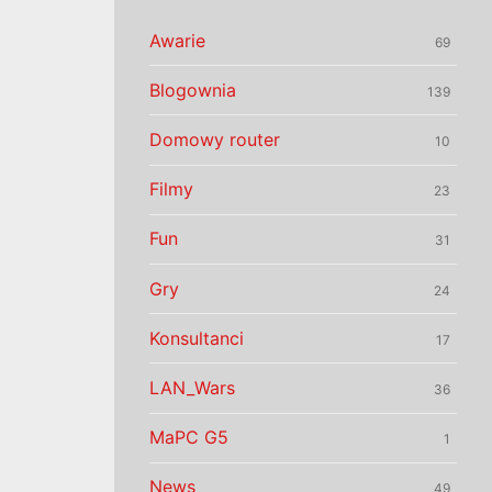
Awarie
69
Blogownia
139
Domowy router
10
Filmy
23
Fun
31
Gry
24
Konsultanci
17
LAN_Wars
36
MaPC G5
1
News
49