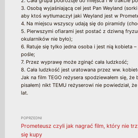
2. Cała grupa podróżuje do miejsca i w trakcie po
3. Osobą wyjaśniającą cel jest Pan Weyland (sork
aby ktoś wytłumaczył jaki Weyland jest w Promete
4. Na miejscu wszyscy udają się do piramidy (cho
5. Pierwszymi ofiarami jest postać z dziwną fryz
okularników nie było);
6. Ratuje się tylko jedna osoba i jest nią kobieta
pośle;
7. Przez wyprawę może zginąć cała ludzkość;
8. Cała ludzkość jest uratowana przez ww. kobietę
Jak na film TEGO reżysera spodziewałem się, że bę
pisałem) nikt TEMU reżyserowi nie powiedział, że 
lat.
Nawigacja
POPRZEDNI
wpisu
Poprzedni
Prometeusz czyli jak nagrać film, który nie t
wpis:
się kupy