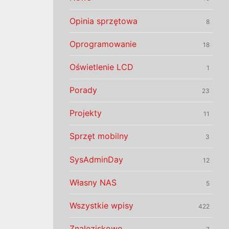
Opinia sprzętowa
8
Oprogramowanie
18
Oświetlenie LCD
1
Porady
23
Projekty
11
Sprzęt mobilny
3
SysAdminDay
12
Własny NAS
5
Wszystkie wpisy
422
Znaleziskowo