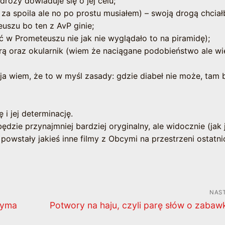
dróży dowiaduje się o jej celu;
i za spoila ale no po prostu musiałem) – swoją drogą chcia
uszu bo ten z AvP ginie;
ć w Prometeuszu nie jak nie wyglądało to na piramidę);
urą oraz okularnik (wiem że naciągane podobieństwo ale wi
 – ja wiem, że to w myśl zasady: gdzie diabeł nie może, tam
 i jej determinację.
dzie przynajmniej bardziej oryginalny, ale widocznie (jak 
powstały jakieś inne filmy z Obcymi na przestrzeni ostatni
NAS
Następny
rzyma
Potwory na haju, czyli parę słów o zaba
wpis: