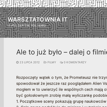
Przejdź
do
WARSZTATOWNIA IT
treści
IT PÓŁ ŻARTEM, PÓŁ SERIO
Ale to już było – dalej o fil
23 LIPCA 2012
FILMY
0 KOMENTARZY
Rozpoczęty wątek o tym, że Prometeusz nie trzy
spowodował że jeszcze raz pooglądałem Alien Vs. 
mogłem w to uwierzyć ile wspólnych cech mają oba
być gołosłownym zrobię małą wyliczankę podobi
1. Początkowe sceny pokazują grupę naukowców