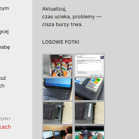
łbym
Aktualizuj,
czas ucieka, problemy —
cisza burzy trwa.
ęcej
LOSOWE FOTKI
 babę
już
ch
TĘPNY
wkach