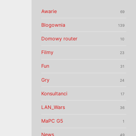
Awarie
69
Blogownia
139
Domowy router
10
Filmy
23
Fun
31
Gry
24
Konsultanci
17
LAN_Wars
36
MaPC G5
1
News
49