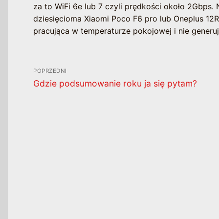
za to WiFi 6e lub 7 czyli prędkości około 2Gbp
dziesięcioma Xiaomi Poco F6 pro lub Oneplus 12R
pracująca w temperaturze pokojowej i nie generu
Nawigacja
POPRZEDNI
wpisu
Poprzedni
Gdzie podsumowanie roku ja się pytam?
wpis: