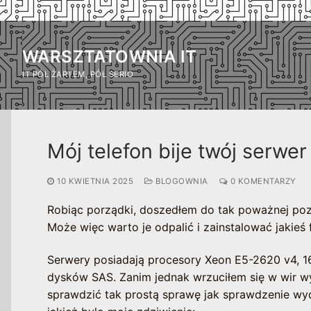
Przejdź
do
WARSZTATOWNIA IT
treści
IT PÓŁ ŻARTEM, PÓŁ SERIO
Mój telefon bije twój serwer
10 KWIETNIA 2025
BLOGOWNIA
0 KOMENTARZY
Robiąc porządki, doszedłem do tak poważnej pozycj
Może więc warto je odpalić i zainstalować jakieś
Serwery posiadają procesory Xeon E5-2620 v4, 16
dysków SAS. Zanim jednak wrzuciłem się w wir wyb
sprawdzić tak prostą sprawę jak sprawdzenie wyd