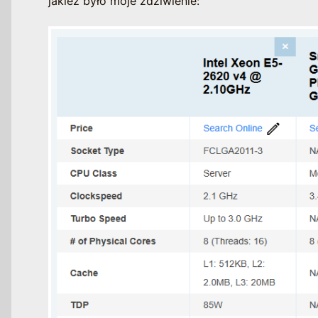
jakież było moje zdziwienie: