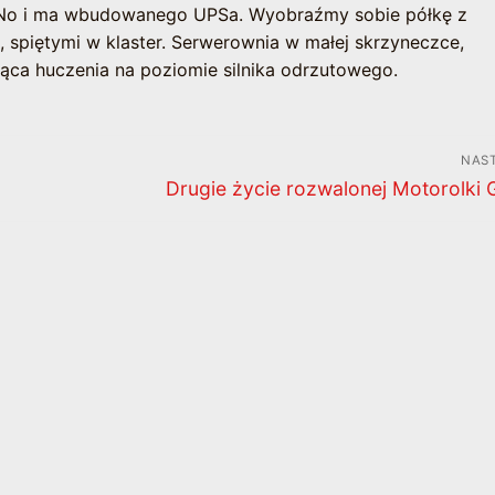
s. No i ma wbudowanego UPSa. Wyobraźmy sobie półkę z
, spiętymi w klaster. Serwerownia w małej skrzyneczce,
jąca huczenia na poziomie silnika odrzutowego.
NAS
Następny
Drugie życie rozwalonej Motorolki 
wpis: