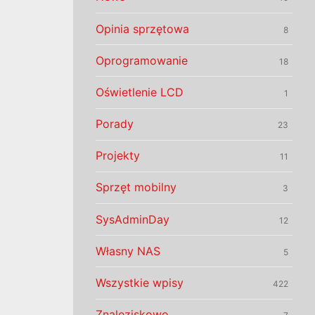
Opinia sprzętowa
8
Oprogramowanie
18
Oświetlenie LCD
1
Porady
23
Projekty
11
Sprzęt mobilny
3
SysAdminDay
12
Własny NAS
5
Wszystkie wpisy
422
Znaleziskowo