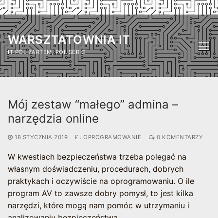
Przejdź
do
WARSZTATOWNIA IT
treści
IT PÓŁ ŻARTEM, PÓŁ SERIO
Mój zestaw “małego” admina –
narzędzia online
18 STYCZNIA 2019
OPROGRAMOWANIE
0 KOMENTARZY
W kwestiach bezpieczeństwa trzeba polegać na
własnym doświadczeniu, procedurach, dobrych
praktykach i oczywiście na oprogramowaniu. O ile
program AV to zawsze dobry pomysł, to jest kilka
narzędzi, które mogą nam pomóc w utrzymaniu i
analizowaniu bezpieczeństwa.