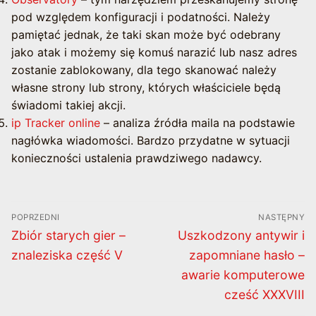
pod względem konfiguracji i podatności. Należy
pamiętać jednak, że taki skan może być odebrany
jako atak i możemy się komuś narazić lub nasz adres
zostanie zablokowany, dla tego skanować należy
własne strony lub strony, których właściciele będą
świadomi takiej akcji.
ip Tracker online
– analiza źródła maila na podstawie
nagłówka wiadomości. Bardzo przydatne w sytuacji
konieczności ustalenia prawdziwego nadawcy.
Nawigacja
POPRZEDNI
NASTĘPNY
wpisu
Poprzedni
Następny
Zbiór starych gier –
Uszkodzony antywir i
wpis:
wpis:
znaleziska część V
zapomniane hasło –
awarie komputerowe
cześć XXXVIII