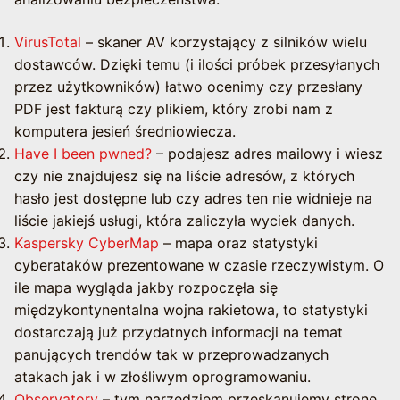
VirusTotal
– skaner AV korzystający z silników wielu
dostawców. Dzięki temu (i ilości próbek przesyłanych
przez użytkowników) łatwo ocenimy czy przesłany
PDF jest fakturą czy plikiem, który zrobi nam z
komputera jesień średniowiecza.
Have I been pwned?
– podajesz adres mailowy i wiesz
czy nie znajdujesz się na liście adresów, z których
hasło jest dostępne lub czy adres ten nie widnieje na
liście jakiejś usługi, która zaliczyła wyciek danych.
Kaspersky CyberMap
– mapa oraz statystyki
cyberataków prezentowane w czasie rzeczywistym. O
ile mapa wygląda jakby rozpoczęła się
międzykontynentalna wojna rakietowa, to statystyki
dostarczają już przydatnych informacji na temat
panujących trendów tak w przeprowadzanych
atakach jak i w złośliwym oprogramowaniu.
Observatory
– tym narzędziem przeskanujemy stronę