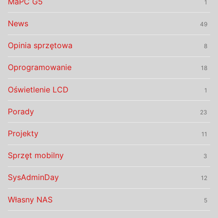
MaPC G5
1
News
49
Opinia sprzętowa
8
Oprogramowanie
18
Oświetlenie LCD
1
Porady
23
Projekty
11
Sprzęt mobilny
3
SysAdminDay
12
Własny NAS
5