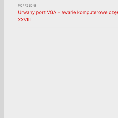
Nawigacja
POPRZEDNI
wpisu
Poprzedni
Urwany port VGA – awarie komputerowe czę
wpis:
XXVIII