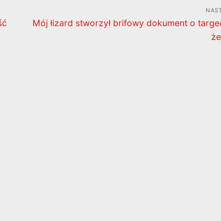
NAS
Następny
ść
Mój łizard stworzył brifowy dokument o targe
wpis:
że