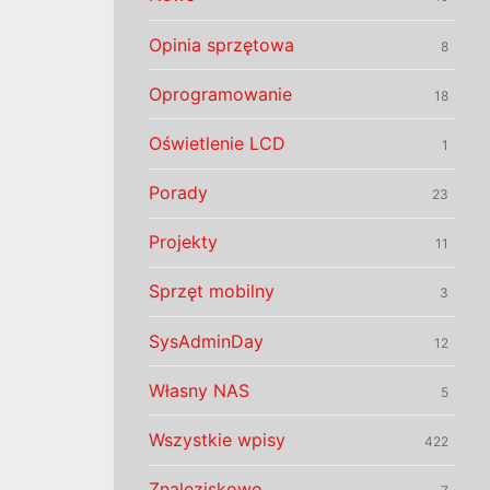
Opinia sprzętowa
8
Oprogramowanie
18
Oświetlenie LCD
1
Porady
23
Projekty
11
Sprzęt mobilny
3
SysAdminDay
12
Własny NAS
5
Wszystkie wpisy
422
Znaleziskowo