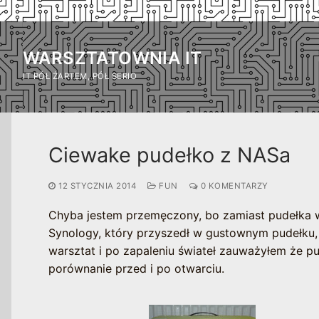
Przejdź
do
WARSZTATOWNIA IT
treści
IT PÓŁ ŻARTEM, PÓŁ SERIO
Ciewake pudełko z NASa
12 STYCZNIA 2014
FUN
0 KOMENTARZY
Chyba jestem przemęczony, bo zamiast pudełka w
Synology, który przyszedł w gustownym pudełku,
warsztat i po zapaleniu świateł zauważyłem że pu
porównanie przed i po otwarciu.