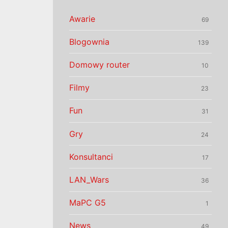
Awarie
69
Blogownia
139
Domowy router
10
Filmy
23
Fun
31
Gry
24
Konsultanci
17
LAN_Wars
36
MaPC G5
1
News
49