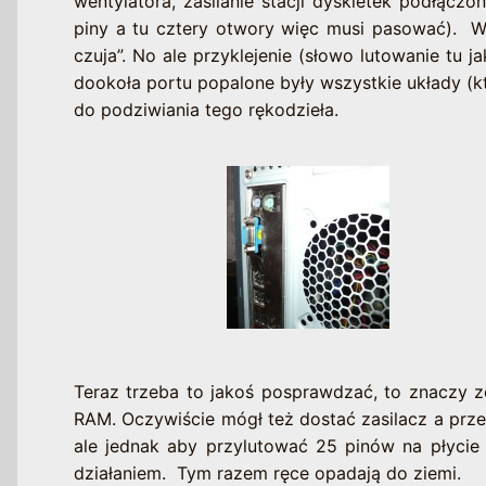
wentylatora, zasilanie stacji dyskietek podłącz
piny a tu cztery otwory więc musi pasować). W
czuja”. No ale przyklejenie (słowo lutowanie tu 
dookoła portu popalone były wszystkie układy (k
do podziwiania tego rękodzieła.
Teraz trzeba to jakoś posprawdzać, to znaczy z
RAM. Oczywiście mógł też dostać zasilacz a prze
ale jednak aby przylutować 25 pinów na płycie 
działaniem. Tym razem ręce opadają do ziemi.