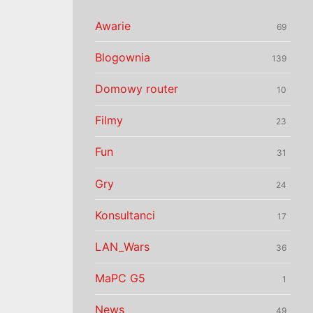
Awarie
69
Blogownia
139
Domowy router
10
Filmy
23
Fun
31
Gry
24
Konsultanci
17
LAN_Wars
36
MaPC G5
1
News
49