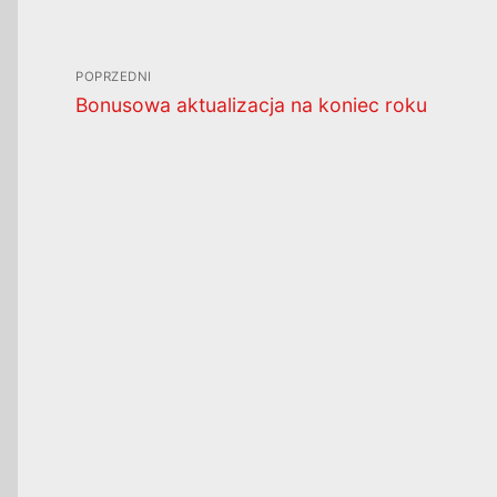
Nawigacja
POPRZEDNI
wpisu
Poprzedni
Bonusowa aktualizacja na koniec roku
wpis: