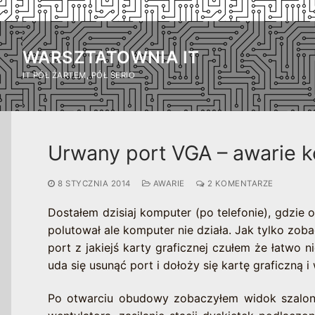
Przejdź
do
WARSZTATOWNIA IT
treści
IT PÓŁ ŻARTEM, PÓŁ SERIO
Urwany port VGA – awarie 
8 STYCZNIA 2014
AWARIE
2 KOMENTARZE
Dostałem dzisiaj komputer (po telefonie), gdzie 
polutował ale komputer nie działa. Jak tylko zo
port z jakiejś karty graficznej czułem że łatwo
uda się usunąć port i dołoży się kartę graficzną 
Po otwarciu obudowy zobaczyłem widok szalone