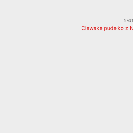
NAS
Następny
Ciewake pudełko z 
wpis: