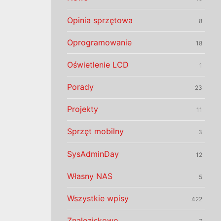
Opinia sprzętowa
8
Oprogramowanie
18
Oświetlenie LCD
1
Porady
23
Projekty
11
Sprzęt mobilny
3
SysAdminDay
12
Własny NAS
5
Wszystkie wpisy
422
Znaleziskowo