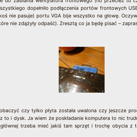
one do zasilania wentylatora frontowego (no przecież tu c
szystkiego dopełniło podłączenia portów frontowych US
jakoś nie pasuje) portu VGA bije wszystko na głowę. Oczyw
tóre nie zdążyły odpaść). Zresztą co ja będę pisać – zapr
obaczyć czy tylko płyta została uwalona czy jeszcze pro
z to i dysk. Ja wiem że poskładanie komputera to nic tru
głównej trzeba mieć jakiś tam sprzęt i trochę obycia z 