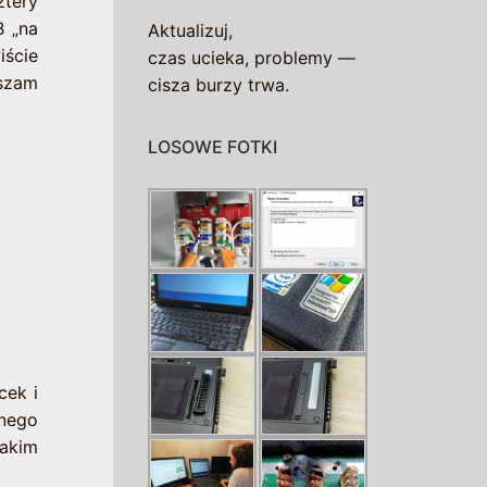
ztery
B „na
Aktualizuj,
iście
czas ucieka, problemy —
aszam
cisza burzy trwa.
LOSOWE FOTKI
cek i
dnego
takim