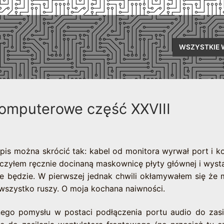
WSZYSTKIE 
komputerowe część XXVIII
opis można skrócić tak: kabel od monitora wyrwał port i k
baczyłem ręcznie docinaną maskownicę płyty głównej i wyst
 nie będzie. W pierwszej jednak chwili okłamywałem się że
i wszystko ruszy. O moja kochana naiwności.
go pomysłu w postaci podłączenia portu audio do zasi