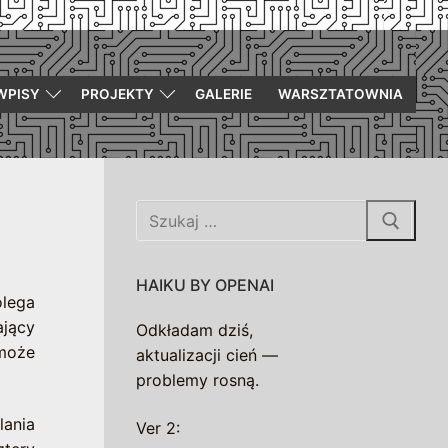
WPISY
PROJEKTY
GALERIE
WARSZTATOWNIA
Szukaj:
HAIKU BY OPENAI
olega
ający
Odkładam dziś,
 może
aktualizacji cień —
problemy rosną.
lania
Ver 2: