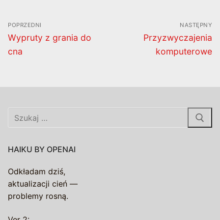
Nawigacja
POPRZEDNI
NASTĘPNY
wpisu
Poprzedni
Następny
Wypruty z grania do
Przyzwyczajenia
wpis:
wpis:
cna
komputerowe
Szukaj:
HAIKU BY OPENAI
Odkładam dziś,
aktualizacji cień —
problemy rosną.
Ver 2: