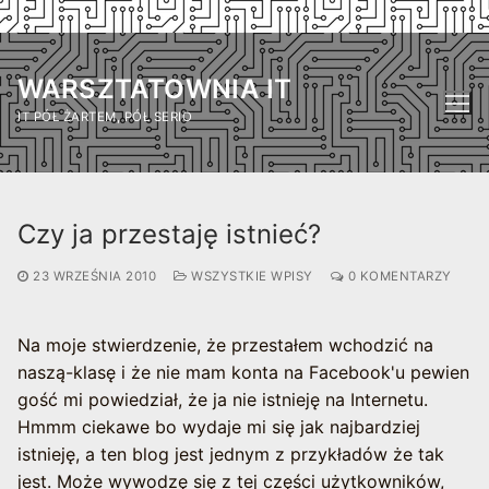
Przejdź
do
WARSZTATOWNIA IT
treści
IT PÓŁ ŻARTEM, PÓŁ SERIO
Czy ja przestaję istnieć?
23 WRZEŚNIA 2010
WSZYSTKIE WPISY
0 KOMENTARZY
Na moje stwierdzenie, że przestałem wchodzić na
naszą-klasę i że nie mam konta na Facebook'u pewien
gość mi powiedział, że ja nie istnieję na Internetu.
Hmmm ciekawe bo wydaje mi się jak najbardziej
istnieję, a ten blog jest jednym z przykładów że tak
jest. Może wywodzę się z tej części użytkowników,