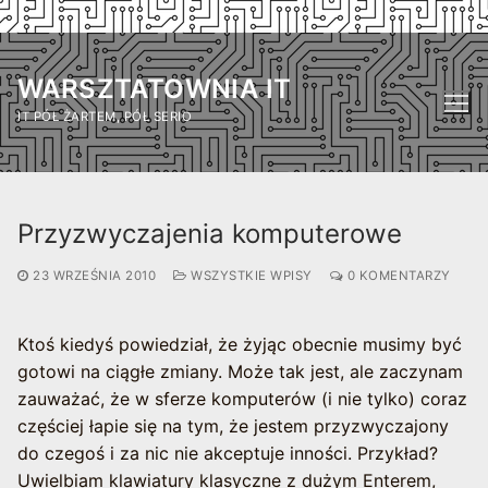
Przejdź
do
WARSZTATOWNIA IT
treści
IT PÓŁ ŻARTEM, PÓŁ SERIO
Przyzwyczajenia komputerowe
23 WRZEŚNIA 2010
WSZYSTKIE WPISY
0 KOMENTARZY
Ktoś kiedyś powiedział, że żyjąc obecnie musimy być
gotowi na ciągłe zmiany. Może tak jest, ale zaczynam
zauważać, że w sferze komputerów (i nie tylko) coraz
częściej łapie się na tym, że jestem przyzwyczajony
do czegoś i za nic nie akceptuje inności. Przykład?
Uwielbiam klawiatury klasyczne z dużym Enterem,