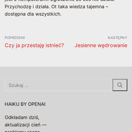
Przychodzę i działa. Ot taka wiedza tajemna –
dostępna dla wszystkich.
Nawigacja
POPRZEDNI
NASTĘPNY
wpisu
Poprzedni
Następny
Czy ja przestaję istnieć?
Jesienne wędrowanie
wpis:
wpis:
Szukaj:
HAIKU BY OPENAI
Odkładam dziś,
aktualizacji cień —