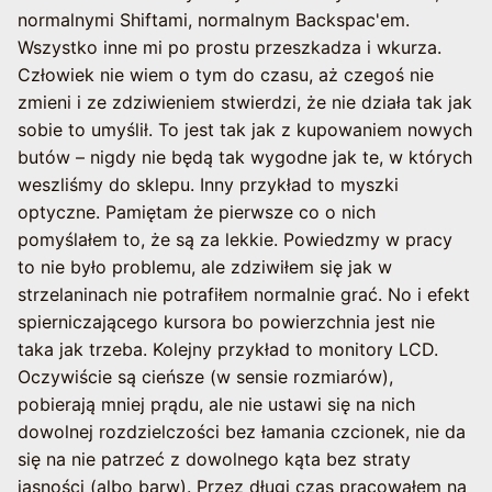
normalnymi Shiftami, normalnym Backspac'em.
Wszystko inne mi po prostu przeszkadza i wkurza.
Człowiek nie wiem o tym do czasu, aż czegoś nie
zmieni i ze zdziwieniem stwierdzi, że nie działa tak jak
sobie to umyślił. To jest tak jak z kupowaniem nowych
butów – nigdy nie będą tak wygodne jak te, w których
weszliśmy do sklepu. Inny przykład to myszki
optyczne. Pamiętam że pierwsze co o nich
pomyślałem to, że są za lekkie. Powiedzmy w pracy
to nie było problemu, ale zdziwiłem się jak w
strzelaninach nie potrafiłem normalnie grać. No i efekt
spierniczającego kursora bo powierzchnia jest nie
taka jak trzeba. Kolejny przykład to monitory LCD.
Oczywiście są cieńsze (w sensie rozmiarów),
pobierają mniej prądu, ale nie ustawi się na nich
dowolnej rozdzielczości bez łamania czcionek, nie da
się na nie patrzeć z dowolnego kąta bez straty
jasności (albo barw). Przez długi czas pracowałem na