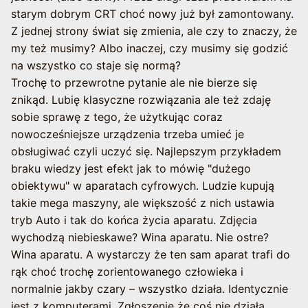
starym dobrym CRT choć nowy już był zamontowany.
Z jednej strony świat się zmienia, ale czy to znaczy, że
my też musimy? Albo inaczej, czy musimy się godzić
na wszystko co staje się normą?
Trochę to przewrotne pytanie ale nie bierze się
znikąd. Lubię klasyczne rozwiązania ale też zdaję
sobie sprawę z tego, że użytkując coraz
nowocześniejsze urządzenia trzeba umieć je
obsługiwać czyli uczyć się. Najlepszym przykładem
braku wiedzy jest efekt jak to mówię "dużego
obiektywu" w aparatach cyfrowych. Ludzie kupują
takie mega maszyny, ale większość z nich ustawia
tryb Auto i tak do końca życia aparatu. Zdjęcia
wychodzą niebieskawe? Wina aparatu. Nie ostre?
Wina aparatu. A wystarczy że ten sam aparat trafi do
rąk choć trochę zorientowanego człowieka i
normalnie jakby czary – wszystko działa. Identycznie
jest z komputerami. Zgłoszenie że coś nie działa.