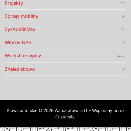
Projekty
11
Sprzęt mobilny
3
SysAdminDay
12
Własny NAS
5
Wszystkie wpisy
422
Znaleziskowo
7
Prawa autorskie © 2026 Warsztatownia IT – Wspierany przez
Customify
.