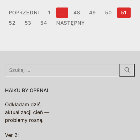
Stronicowanie
POPRZEDNI
1
…
48
49
50
51
wpisów
52
53
54
NASTĘPNY
Szukaj:
HAIKU BY OPENAI
Odkładam dziś,
aktualizacji cień —
problemy rosną.
Ver 2: