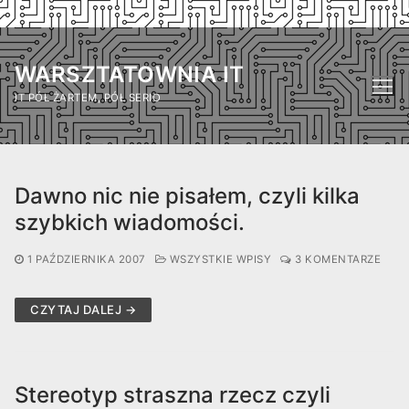
Przejdź
do
WARSZTATOWNIA IT
treści
IT PÓŁ ŻARTEM, PÓŁ SERIO
Dawno nic nie pisałem, czyli kilka
szybkich wiadomości.
1 PAŹDZIERNIKA 2007
WSZYSTKIE WPISY
3 KOMENTARZE
CZYTAJ DALEJ →
Stereotyp straszna rzecz czyli