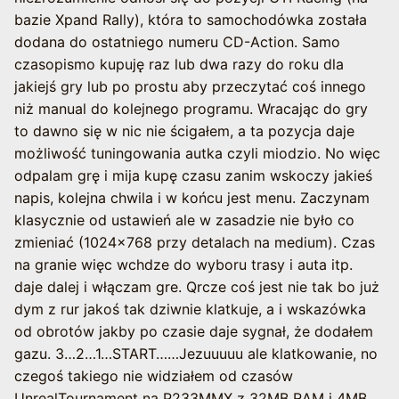
bazie Xpand Rally), która to samochodówka została
dodana do ostatniego numeru CD-Action. Samo
czasopismo kupuję raz lub dwa razy do roku dla
jakiejś gry lub po prostu aby przeczytać coś innego
niż manual do kolejnego programu. Wracając do gry
to dawno się w nic nie ścigałem, a ta pozycja daje
możliwość tuningowania autka czyli miodzio. No więc
odpalam grę i mija kupę czasu zanim wskoczy jakieś
napis, kolejna chwila i w końcu jest menu. Zaczynam
klasycznie od ustawień ale w zasadzie nie było co
zmieniać (1024×768 przy detalach na medium). Czas
na granie więc wchdze do wyboru trasy i auta itp.
daje dalej i włączam gre. Qrcze coś jest nie tak bo już
dym z rur jakoś tak dziwnie klatkuje, a i wskazówka
od obrotów jakby po czasie daje sygnał, że dodałem
gazu. 3…2…1…START……Jezuuuuu ale klatkowanie, no
czegoś takiego nie widziałem od czasów
UnrealTournament na P233MMX z 32MB RAM i 4MB