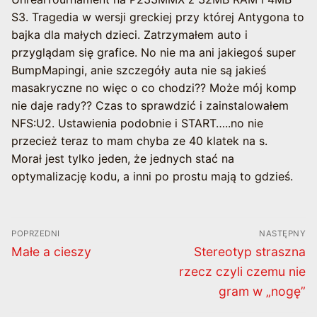
S3. Tragedia w wersji greckiej przy której Antygona to
bajka dla małych dzieci. Zatrzymałem auto i
przyglądam się grafice. No nie ma ani jakiegoś super
BumpMapingi, anie szczegóły auta nie są jakieś
masakryczne no więc o co chodzi?? Może mój komp
nie daje rady?? Czas to sprawdzić i zainstalowałem
NFS:U2. Ustawienia podobnie i START…..no nie
przecież teraz to mam chyba ze 40 klatek na s.
Morał jest tylko jeden, że jednych stać na
optymalizację kodu, a inni po prostu mają to gdzieś.
Nawigacja
POPRZEDNI
NASTĘPNY
wpisu
Poprzedni
Następny
Małe a cieszy
Stereotyp straszna
wpis:
wpis:
rzecz czyli czemu nie
gram w „nogę”