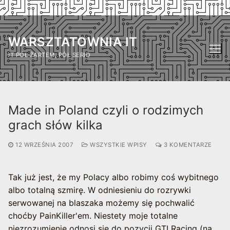
Przejdź
do
WARSZTATOWNIA IT
treści
IT PÓŁ ŻARTEM, PÓŁ SERIO
Made in Poland czyli o rodzimych
grach słów kilka
12 WRZEŚNIA 2007
WSZYSTKIE WPISY
3 KOMENTARZE
Tak już jest, że my Polacy albo robimy coś wybitnego
albo totalną szmirę. W odniesieniu do rozrywki
serwowanej na blaszaka możemy się pochwalić
choćby PainKiller'em. Niestety moje totalne
niezrozumienie odnosi się do pozycji GTI Racing (na