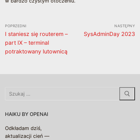
w bardzo czystym otoczeniu.
Nawigacja
POPRZEDNI
NASTĘPNY
wpisu
Poprzedni
Następny
I staniesz się routerem –
SysAdminDay 2023
wpis:
wpis:
part IX – terminal
potraktowany lutownicą
Szukaj:
HAIKU BY OPENAI
Odkładam dziś,
aktualizacji cień —