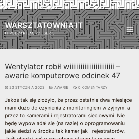
Przejdź
do
WARSZTATOWNIA IT
treści
IT PÓŁ ŻARTEM, PÓŁ SERIO
Wentylator robił wiiiiiiiiiiiiiiiiiiiiiiii –
awarie komputerowe odcinek 47
23 STYCZNIA 2023
AWARIE
0 KOMENTARZY
Jakoś tak się złożyło, że przez ostatnie dwa miesiące
mam dużo do czynienia z monitoringiem wizyjnym, a
przez to kamerami i rejestratorami sieciowymi. Nie
będę wypowiadał się (na razie) o oprogramowaniu
jakie siedzi w środku tak kamer jak i rejestratorów.
Jeśli chodzi zaś o sprzętową stronę to miałem