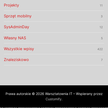
Projekty
11
Sprzęt mobilny
3
SysAdminDay
12
Własny NAS
5
Wszystkie wpisy
422
Znaleziskowo
7
Prawa autorskie © 2026 Warsztatownia IT – Wspierany przez
Customify
.