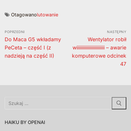
Otagowano
lutowanie
Nawigacja
POPRZEDNI
NASTĘPNY
wpisu
Poprzedni
Następny
Do Maca G5 wkładamy
Wentylator robił
wpis:
wpis:
PeCeta – część I (z
wiiiiiiiiiiiiiiiiiiiiiiii – awarie
nadzieją na część II)
komputerowe odcinek
47
Szukaj:
HAIKU BY OPENAI