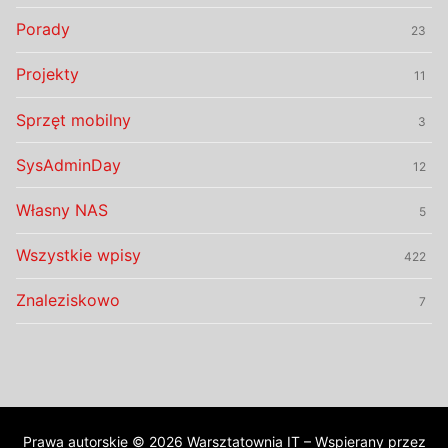
Porady
23
Projekty
11
Sprzęt mobilny
3
SysAdminDay
12
Własny NAS
5
Wszystkie wpisy
422
Znaleziskowo
7
Prawa autorskie © 2026 Warsztatownia IT – Wspierany przez