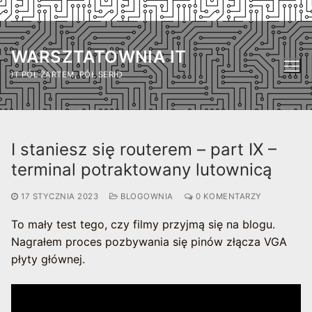
Przejdź
do
WARSZTATOWNIA IT
treści
IT PÓŁ ŻARTEM, PÓŁ SERIO
I staniesz się routerem – part IX –
terminal potraktowany lutownicą
17 STYCZNIA 2023
BLOGOWNIA
0 KOMENTARZY
To mały test tego, czy filmy przyjmą się na blogu.
Nagrałem proces pozbywania się pinów złącza VGA
płyty głównej.