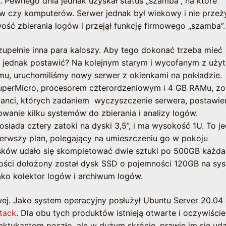
. Pewnego dnia jednak uzyskał status „szamba”, na które
ów czy komputerów. Serwer jednak był wiekowy i nie przeż
ść zbierania logów i przejął funkcję firmowego „szamba”
o zupełnie inna para kaloszy. Aby tego dokonać trzeba mieć
 jednak postawić? Na kolejnym starym i wycofanym z uży
emu, uruchomiliśmy nowy serwer z okienkami na pokładzie.
uperMicro, procesorem czterordzeniowym i 4 GB RAMu, zo
tykanci, których zadaniem wyczyszczenie serwera, postawie
anie kilku systemów do zbierania i analizy logów.
siada cztery zatoki na dyski 3,5”, i ma wysokość 1U. To j
pierwszy plan, polegający na umieszczeniu go w pokoju
ysków udało się skompletować dwie sztuki po 500GB każda 
łości dołożony został dysk SSD o pojemności 120GB na sys
ako kolektor logów i archiwum logów.
wej. Jako system operacyjny posłużył Ubuntu Server 20.04 
tack
. Dla obu tych produktów istnieją otwarte i oczywiście
aktykantom poszło, ale w dużym skrócie, prawie im się ud