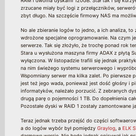
RAM i dwoma dyskami 120GB. Stał tak i się kurzył
zrzucane miały być logi z przełączników, serwer
zbyt długo. Na szczęście firmowy NAS ma możliwo
No ale zbieranie logów to jedno, a ich analiza, t
wdrożone specjalne oprogramowanie. Na czym je
serwerze. Tak się złożyło, że trochę ponad rok t
Stara u wysłużona maszyna firmy ADAX z płytą S
wyłączona. W listopadzie trafili się jednak prak
na nim świeżego systemu serwerowego i wypróbow
Wspomniany serwer ma kilka zalet. Po pierwsze po
jest też jego wada, ponieważ jest dość głośny i 
informatyków, należało porzucić. Z zebranych d
drugą parę o pojemności 1 TB. Do dopełnienia ca
Pozostałe dyski w RAID 1 zostały zamontowane j
Teraz jednak trzeba przejść do części softwaero
a do logów wybór był pomiędzy
Graylog
, a
ELK S
darmowe wersje. Nie będę jednak opisywał jak pr