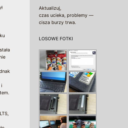
ył
Aktualizuj,
.
czas ucieka, problemy —
cisza burzy trwa.
tku
LOSOWE FOTKI
stała
nie
ednak
i
tem.
LTS,
ało