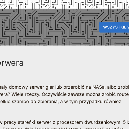
WSZYSTKIE 
erwera
ały domowy serwer gier lub przerobić na NASa, albo zrobi
wera? Wiele rzeczy. Oczywiście zawsze można zrobić route
elkie szambo do zbierania, a w tym przypadku również
ł w pracy stareńki serwer z procesorem dwurdzeniowym, 5