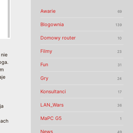
Awarie
69
Blogownia
139
Domowy router
10
Filmy
23
 nie
oga.
Fun
31
em
aje
Gry
24
Konsultanci
17
LAN_Wars
ja
36
MaPC G5
1
gach
News
49