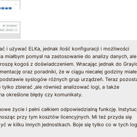
ć i używać ELKa, jednak ilość konfiguracji i możliwości
ia miałbym pomysł na zastosowanie do analizy danych, ale
proszę kogoś z doświadczeniem. Wracając jednak do Grayl
entację oraz poradniki, że w ciągu niecałej godziny miał
podstawie syslogów różnych grup urządzeń. Teraz pozost
tylko zbierać ,ale również analizować logi, a także
a określone błędy czy komunikaty.
nowe życie i pełni całkiem odpowiedzialną funkcję. Instytuc
nosząc przy tym kosztów licencyjnych. Mi też przyda się
ć w kilku innych jednostkach. Boje się tylko co w tych lo