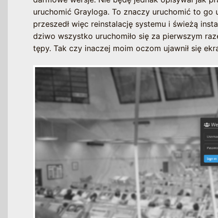
uruchomić Grayloga. To znaczy uruchomić to go ur
przeszedł więc reinstalację systemu i świeżą ins
dziwo wszystko uruchomiło się za pierwszym razem 
tępy. Tak czy inaczej moim oczom ujawnił się ekr