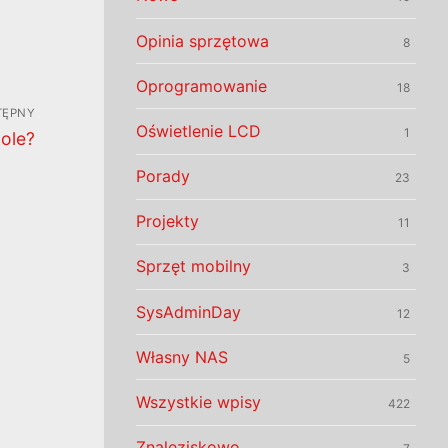
Opinia sprzętowa
8
Oprogramowanie
18
TĘPNY
Oświetlenie LCD
1
kole?
Porady
23
Projekty
11
Sprzęt mobilny
3
SysAdminDay
12
Własny NAS
5
Wszystkie wpisy
422
Znaleziskowo