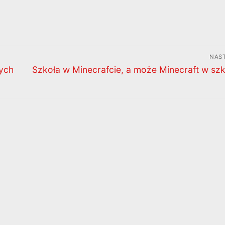
NAS
Następny
ych
Szkoła w Minecrafcie, a może Minecraft w sz
wpis: