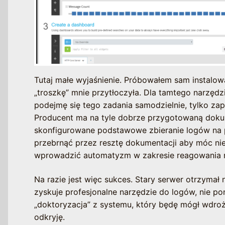
Tutaj małe wyjaśnienie. Próbowałem sam instalowa
„troszkę” mnie przytłoczyła. Dla tamtego narzędz
podejmę się tego zadania samodzielnie, tylko za
Producent ma na tyle dobrze przygotowaną dokum
skonfigurowane podstawowe zbieranie logów na 
przebrnąć przez resztę dokumentacji aby móc nie 
wprowadzić automatyzm w zakresie reagowania n
Na razie jest więc sukces. Stary serwer otrzymał 
zyskuje profesjonalne narzędzie do logów, nie po
„doktoryzacja” z systemu, który będę mógł wdroży
odkryję.