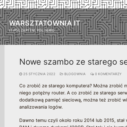
Przejdź
do
WARSZTATOWNIA IT
treści
IT PÓŁ ŻARTEM, PÓŁ SERIO
Nowe szambo ze starego s
25 STYCZNIA 2022
BLOGOWNIA
0 KOMENTARZY
Co zrobić ze starego komputera? Można zrobić m
niego potężny router. A co zrobić ze starego ser
dodatkową pamięć sieciową, można też zrobić wi
analizowania logów.
Dawno temu czyli około roku 2014 lub 2015, sta