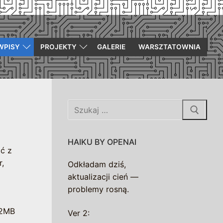
WPISY
PROJEKTY
GALERIE
WARSZTATOWNIA
Szukaj:
HAIKU BY OPENAI
ć z
r,
Odkładam dziś,
aktualizacji cień —
problemy rosną.
12MB
Ver 2: