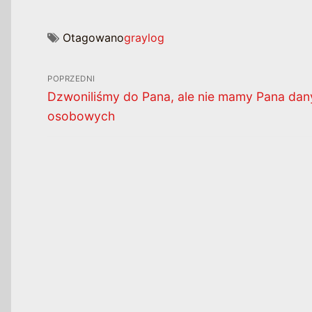
Otagowano
graylog
Nawigacja
POPRZEDNI
wpisu
Poprzedni
Dzwoniliśmy do Pana, ale nie mamy Pana dan
wpis:
osobowych