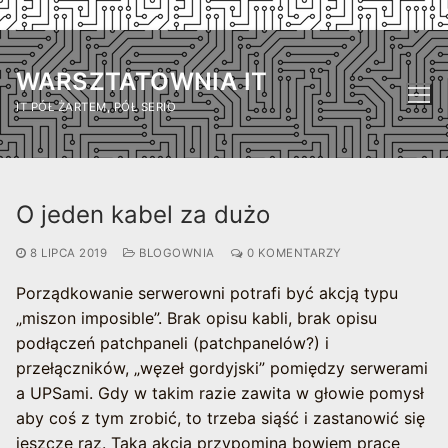
Przejdź
do
WARSZTATOWNIA IT
treści
IT PÓŁ ŻARTEM, PÓŁ SERIO
O jeden kabel za dużo
8 LIPCA 2019
BLOGOWNIA
0 KOMENTARZY
Porządkowanie serwerowni potrafi być akcją typu
„miszon imposible”. Brak opisu kabli, brak opisu
podłączeń patchpaneli (patchpanelów?) i
przełączników, „węzeł gordyjski” pomiędzy serwerami
a UPSami. Gdy w takim razie zawita w głowie pomysł
aby coś z tym zrobić, to trzeba siąść i zastanowić się
jeszcze raz. Taka akcja przypomina bowiem pracę