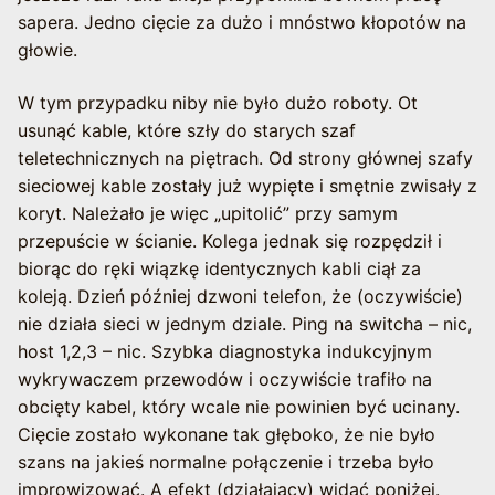
sapera. Jedno cięcie za dużo i mnóstwo kłopotów na
głowie.
W tym przypadku niby nie było dużo roboty. Ot
usunąć kable, które szły do starych szaf
teletechnicznych na piętrach. Od strony głównej szafy
sieciowej kable zostały już wypięte i smętnie zwisały z
koryt. Należało je więc „upitolić” przy samym
przepuście w ścianie. Kolega jednak się rozpędził i
biorąc do ręki wiązkę identycznych kabli ciął za
koleją. Dzień później dzwoni telefon, że (oczywiście)
nie działa sieci w jednym dziale. Ping na switcha – nic,
host 1,2,3 – nic. Szybka diagnostyka indukcyjnym
wykrywaczem przewodów i oczywiście trafiło na
obcięty kabel, który wcale nie powinien być ucinany.
Cięcie zostało wykonane tak głęboko, że nie było
szans na jakieś normalne połączenie i trzeba było
improwizować. A efekt (działający) widać poniżej.