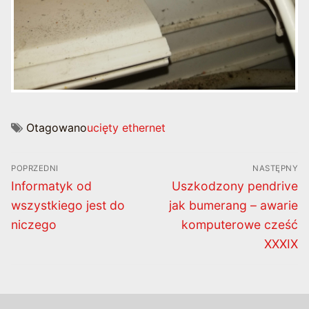
Otagowano
ucięty ethernet
Nawigacja
POPRZEDNI
NASTĘPNY
wpisu
Poprzedni
Następny
Informatyk od
Uszkodzony pendrive
wpis:
wpis:
wszystkiego jest do
jak bumerang – awarie
niczego
komputerowe cześć
XXXIX