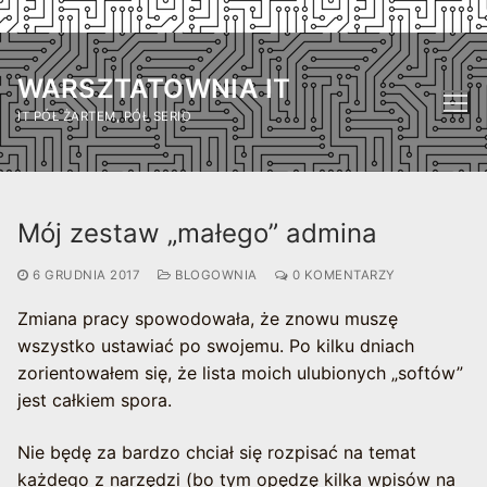
Przejdź
do
WARSZTATOWNIA IT
treści
IT PÓŁ ŻARTEM, PÓŁ SERIO
Mój zestaw „małego” admina
6 GRUDNIA 2017
BLOGOWNIA
0 KOMENTARZY
Zmiana pracy spowodowała, że znowu muszę
wszystko ustawiać po swojemu. Po kilku dniach
zorientowałem się, że lista moich ulubionych „softów”
jest całkiem spora.
Nie będę za bardzo chciał się rozpisać na temat
każdego z narzędzi (bo tym opędzę kilka wpisów na