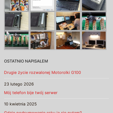
OSTATNIO NAPISAŁEM
Drugie życie rozwalonej Motorolki G100
23 lutego 2026
Mój telefon bije twój serwer
10 kwietnia 2025
Gdzie podsumowanie roku ja się pytam?