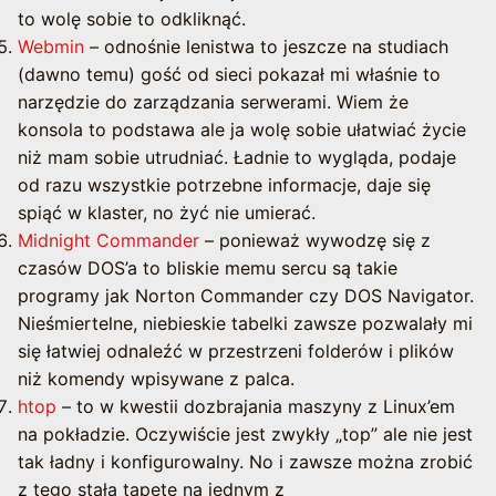
to wolę sobie to odkliknąć.
Webmin
– odnośnie lenistwa to jeszcze na studiach
(dawno temu) gość od sieci pokazał mi właśnie to
narzędzie do zarządzania serwerami. Wiem że
konsola to podstawa ale ja wolę sobie ułatwiać życie
niż mam sobie utrudniać. Ładnie to wygląda, podaje
od razu wszystkie potrzebne informacje, daje się
spiąć w klaster, no żyć nie umierać.
Midnight Commander
– ponieważ wywodzę się z
czasów DOS’a to bliskie memu sercu są takie
programy jak Norton Commander czy DOS Navigator.
Nieśmiertelne, niebieskie tabelki zawsze pozwalały mi
się łatwiej odnaleźć w przestrzeni folderów i plików
niż komendy wpisywane z palca.
htop
– to w kwestii dozbrajania maszyny z Linux’em
na pokładzie. Oczywiście jest zwykły „top” ale nie jest
tak ładny i konfigurowalny. No i zawsze można zrobić
z tego stałą tapetę na jednym z