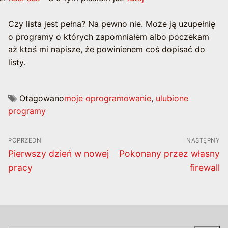
Czy lista jest pełna? Na pewno nie. Może ją uzupełnię
o programy o których zapomniałem albo poczekam
aż ktoś mi napisze, że powinienem coś dopisać do
listy.
Otagowano
moje oprogramowanie
,
ulubione
programy
Nawigacja
POPRZEDNI
NASTĘPNY
wpisu
Poprzedni
Następny
Pierwszy dzień w nowej
Pokonany przez własny
wpis:
wpis:
pracy
firewall