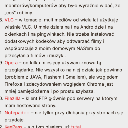
monitorów/komputerów aby było wyraźnie widać, że
„coś” robimy.
VLC
– w temacie multimediów od wielu lat użytkuję
właśnie VLC. U mnie działa na i na Androidzie i na
okienkach i na pingwinkach. Nie trzeba instalować
dodatkowych kodeków aby odtwarzać filmy i
współpracuje z moim domowym NAS’em do
przesyłania filmów i muzyki.
Opera
– od kilku miesięcy używam znowu tą
przeglądarkę. Nie wszystko na niej działa jak powinno
(problem z JAVA, Flashem i Gmailem), ale względem
Firefoxa i zdecydowaniem względem Chroma jest
mniej pamięciożerna i po prostu szybsza.
Filezilla
– klient FTP głównie pod serwery na którym
mam hostowane strony.
Notepad++
– nie tylko przy dłubaniu przy stronach się
przydaje.
KeePass
– a o tym pisałem już
tutaj