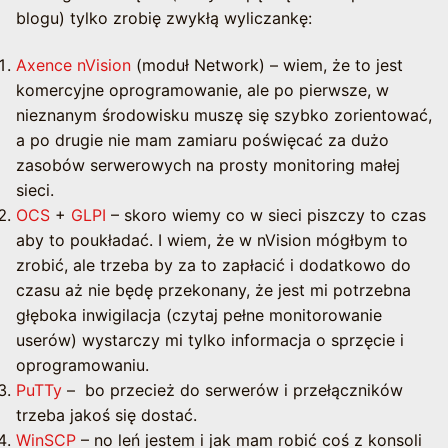
blogu) tylko zrobię zwykłą wyliczankę:
Axence nVision
(moduł Network) – wiem, że to jest
komercyjne oprogramowanie, ale po pierwsze, w
nieznanym środowisku muszę się szybko zorientować,
a po drugie nie mam zamiaru poświęcać za dużo
zasobów serwerowych na prosty monitoring małej
sieci.
OCS
+
GLPI
– skoro wiemy co w sieci piszczy to czas
aby to poukładać. I wiem, że w nVision mógłbym to
zrobić, ale trzeba by za to zapłacić i dodatkowo do
czasu aż nie będę przekonany, że jest mi potrzebna
głęboka inwigilacja (czytaj pełne monitorowanie
userów) wystarczy mi tylko informacja o sprzęcie i
oprogramowaniu.
PuTTy
– bo przecież do serwerów i przełączników
trzeba jakoś się dostać.
WinSCP
– no leń jestem i jak mam robić coś z konsoli