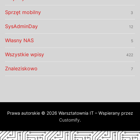
Sprzęt mobilny
3
SysAdminDay
12
Własny NAS
5
Wszystkie wpisy
422
Znaleziskowo
7
Prawa autorskie © 2026 Warsztatownia IT – Wspierany przez
Customify
.