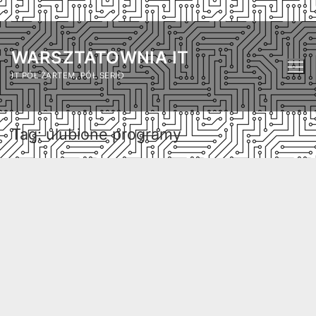
Przejdź
do
WARSZTATOWNIA IT
treści
IT PÓŁ ŻARTEM, PÓŁ SERIO
Tag:
ulubione programy