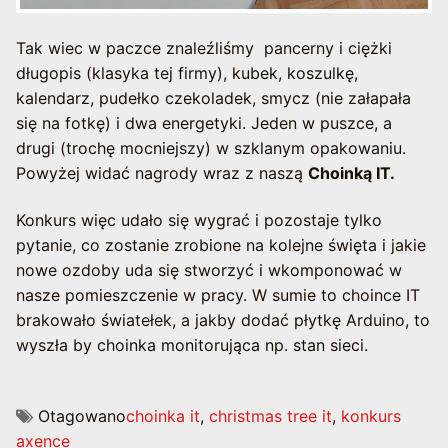
Tak wiec w paczce znaleźliśmy pancerny i ciężki
długopis (klasyka tej firmy), kubek, koszulkę,
kalendarz, pudełko czekoladek, smycz (nie załapała
się na fotkę) i dwa energetyki. Jeden w puszce, a
drugi (trochę mocniejszy) w szklanym opakowaniu.
Powyżej widać nagrody wraz z naszą
Choinką IT.
Konkurs więc udało się wygrać i pozostaje tylko
pytanie, co zostanie zrobione na kolejne święta i jakie
nowe ozdoby uda się stworzyć i wkomponować w
nasze pomieszczenie w pracy. W sumie to choince IT
brakowało światełek, a jakby dodać płytkę Arduino, to
wyszła by choinka monitorująca np. stan sieci.
Otagowano
choinka it
,
christmas tree it
,
konkurs
axence