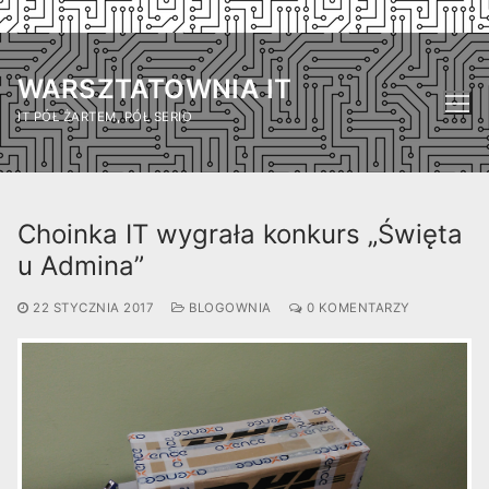
Przejdź
do
WARSZTATOWNIA IT
treści
IT PÓŁ ŻARTEM, PÓŁ SERIO
Choinka IT wygrała konkurs „Święta
u Admina”
22 STYCZNIA 2017
BLOGOWNIA
0 KOMENTARZY