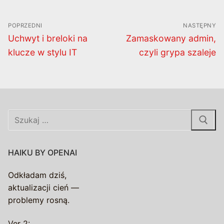
Nawigacja
POPRZEDNI
NASTĘPNY
wpisu
Poprzedni
Następny
Uchwyt i breloki na
Zamaskowany admin,
wpis:
wpis:
klucze w stylu IT
czyli grypa szaleje
Szukaj:
HAIKU BY OPENAI
Odkładam dziś,
aktualizacji cień —
problemy rosną.
Ver 2: