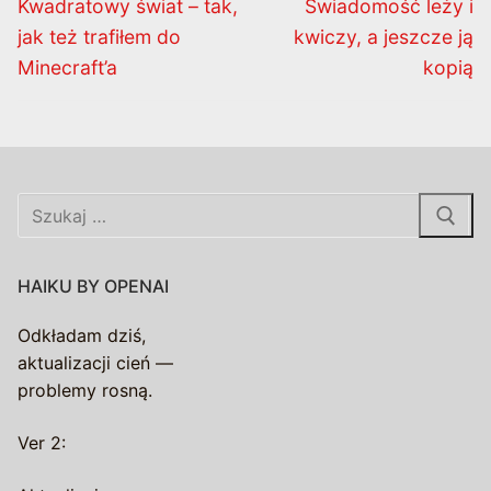
Poprzedni
Następny
Kwadratowy świat – tak,
Świadomość leży i
wpis:
wpis:
jak też trafiłem do
kwiczy, a jeszcze ją
Minecraft’a
kopią
Szukaj:
HAIKU BY OPENAI
Odkładam dziś,
aktualizacji cień —
problemy rosną.
Ver 2: