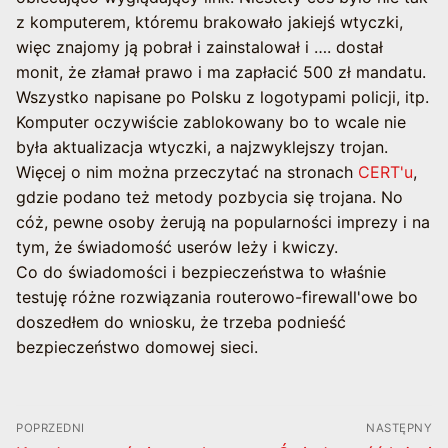
z komputerem, któremu brakowało jakiejś wtyczki,
więc znajomy ją pobrał i zainstalował i …. dostał
monit, że złamał prawo i ma zapłacić 500 zł mandatu.
Wszystko napisane po Polsku z logotypami policji, itp.
Komputer oczywiście zablokowany bo to wcale nie
była aktualizacja wtyczki, a najzwyklejszy trojan.
Więcej o nim można przeczytać na stronach
CERT'u
,
gdzie podano też metody pozbycia się trojana. No
cóż, pewne osoby żerują na popularności imprezy i na
tym, że świadomość userów leży i kwiczy.
Co do świadomości i bezpieczeństwa to właśnie
testuję różne rozwiązania routerowo-firewall'owe bo
doszedłem do wniosku, że trzeba podnieść
bezpieczeństwo domowej sieci.
Nawigacja
POPRZEDNI
NASTĘPNY
wpisu