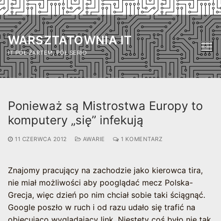
Przejdź
do
WARSZTATOWNIA IT
treści
IT PÓŁ ŻARTEM, PÓŁ SERIO
Ponieważ są Mistrostwa Europy to
komputery „się” infekują
11 CZERWCA 2012
AWARIE
1 KOMENTARZ
Znajomy pracujący na zachodzie jako kierowca tira,
nie miał możliwości aby pooglądać mecz Polska-
Grecja, więc dzień po nim chciał sobie taki ściągnąć.
Google poszło w ruch i od razu udało się trafić na
obiecująco wyglądający link. Niestety coś było nie tak