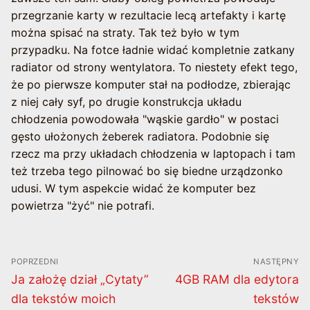
przegrzanie karty w rezultacie lecą artefakty i kartę
można spisać na straty. Tak też było w tym
przypadku. Na fotce ładnie widać kompletnie zatkany
radiator od strony wentylatora. To niestety efekt tego,
że po pierwsze komputer stał na podłodze, zbierając
z niej cały syf, po drugie konstrukcja układu
chłodzenia powodowała "wąskie gardło" w postaci
gęsto ułożonych żeberek radiatora. Podobnie się
rzecz ma przy układach chłodzenia w laptopach i tam
też trzeba tego pilnować bo się biedne urządzonko
udusi. W tym aspekcie widać że komputer bez
powietrza "żyć" nie potrafi.
Nawigacja
POPRZEDNI
NASTĘPNY
wpisu
Poprzedni
Następny
Ja założę dział „Cytaty”
4GB RAM dla edytora
wpis:
wpis:
dla tekstów moich
tekstów