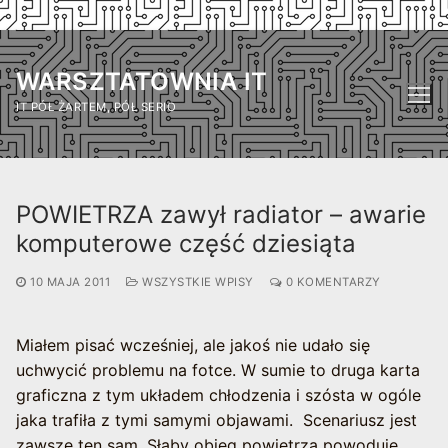
Przejdź
do
WARSZTATOWNIA IT
treści
IT PÓŁ ŻARTEM, PÓŁ SERIO
POWIETRZA zawył radiator – awarie
komputerowe część dziesiąta
10 MAJA 2011
WSZYSTKIE WPISY
0 KOMENTARZY
Miałem pisać wcześniej, ale jakoś nie udało się
uchwycić problemu na fotce. W sumie to druga karta
graficzna z tym układem chłodzenia i szósta w ogóle
jaka trafiła z tymi samymi objawami.
Scenariusz jest
zawsze ten sam. Słaby obieg powietrza powoduje