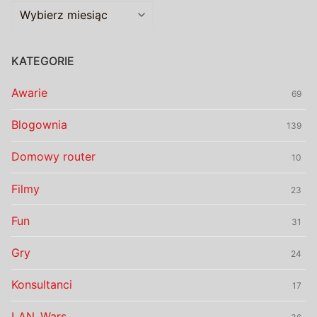
Archiwalia
KATEGORIE
Awarie
69
Blogownia
139
Domowy router
10
Filmy
23
Fun
31
Gry
24
Konsultanci
17
LAN_Wars