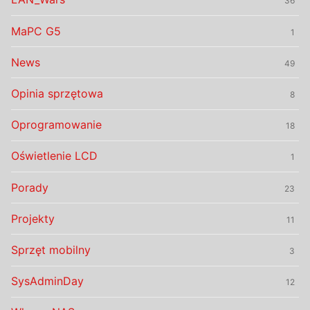
36
MaPC G5
1
News
49
Opinia sprzętowa
8
Oprogramowanie
18
Oświetlenie LCD
1
Porady
23
Projekty
11
Sprzęt mobilny
3
SysAdminDay
12