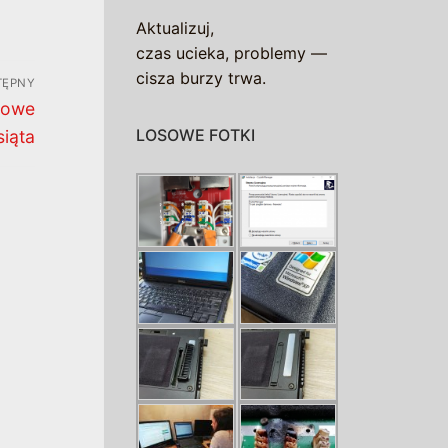
Aktualizuj,
czas ucieka, problemy —
cisza burzy trwa.
TĘPNY
rowe
LOSOWE FOTKI
siąta