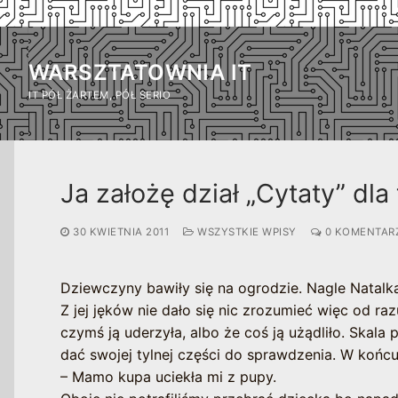
Przejdź
do
WARSZTATOWNIA IT
treści
IT PÓŁ ŻARTEM, PÓŁ SERIO
Ja założę dział „Cytaty” dl
30 KWIETNIA 2011
WSZYSTKIE WPISY
0 KOMENTAR
Dziewczyny bawiły się na ogrodzie. Nagle Natal
Z jej jęków nie dało się nic zrozumieć więc od ra
czymś ją uderzyła, albo że coś ją użądliło. Skala 
dać swojej tylnej części do sprawdzenia. W końcu
– Mamo kupa uciekła mi z pupy.