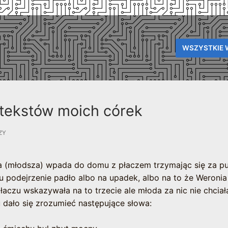
WSZYSTKIE 
a tekstów moich córek
ZY
ka (młodsza) wpada do domu z płaczem trzymając się za p
zu podejrzenie padło albo na upadek, albo na to że Weronia
płaczu wskazywała na to trzecie ale młoda za nic nie chciał
 dało się zrozumieć następujące słowa: