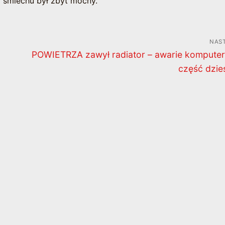
d śmiechu był zbyt mocny.
NAS
Następny
POWIETRZA zawył radiator – awarie kompute
wpis:
część dzie