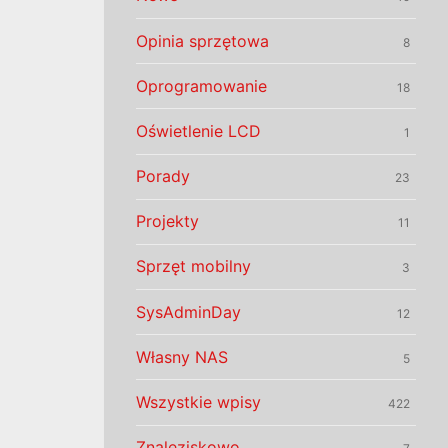
Opinia sprzętowa
8
Oprogramowanie
18
Oświetlenie LCD
1
Porady
23
Projekty
11
Sprzęt mobilny
3
SysAdminDay
12
Własny NAS
5
Wszystkie wpisy
422
Znaleziskowo