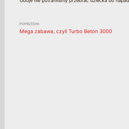
Oboje nie potrafiliśmy przebrać dziecka bo napa
Nawigacja
POPRZEDNI
wpisu
Poprzedni
Mega zabawa, czyli Turbo Beton 3000
wpis: