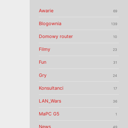
Awarie
69
Blogownia
139
Domowy router
10
Filmy
23
Fun
31
Gry
24
Konsultanci
17
LAN_Wars
36
MaPC G5
1
News
49