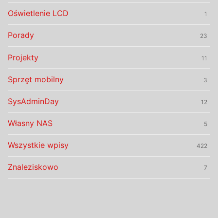
Oświetlenie LCD
1
Porady
23
Projekty
11
Sprzęt mobilny
3
SysAdminDay
12
Własny NAS
5
Wszystkie wpisy
422
Znaleziskowo
7