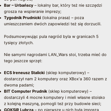
Bar – Urbańscy
– lokalny bar, który też nie szczędzi
grosza na wspieranie imprezy;
Tygodnik Prudnicki
(lokalna prasa) – poza
umieszczeniem dwóch zapowiedzi też się dorzucili.
Podsumowywując pula nagród byla w granicach 5
tysięcy złotych.
Nie samymi nagrodami LAN_Wars stoi, trzeba mieć do
tego jeszcze sprzęt:
ECS Ireneusz Stalicki
(sklep komputerowy) –
dostarczył nam 2 komputery oraz XBox'a 360 razem z
dwoma padami;
BIT Computer Prudnik
(sklep komputerowy) –
dostarczyli 4 mocne komputery i mieli własne stoisko
z kolejną maszyną, pomogli też przy budowie sieci;
GOKSiR Lubrza
– po pierwsze u nich była impreza