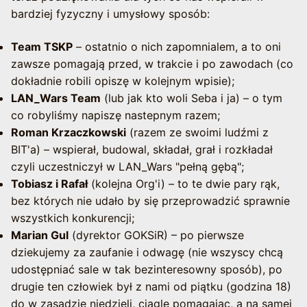
bardziej fyzyczny i umysłowy sposób:
Team TSKP
– ostatnio o nich zapomnialem, a to oni
zawsze pomagają przed, w trakcie i po zawodach (co
dokładnie robili opiszę w kolejnym wpisie);
LAN_Wars Team
(lub jak kto woli Seba i ja) – o tym
co robyliśmy napiszę nastepnym razem;
Roman Krzaczkowski
(razem ze swoimi ludźmi z
BIT'a) – wspierał, budowal, składał, grał i rozkładał
czyli uczestniczył w LAN_Wars "pełną gębą";
Tobiasz i Rafał
(kolejna Org'i) – to te dwie pary rąk,
bez których nie udało by się przeprowadzić sprawnie
wszystkich konkurencji;
Marian Gul
(dyrektor GOKSiR) – po pierwsze
dziekujemy za zaufanie i odwagę (nie wszyscy chcą
udostępniać sale w tak bezinteresowny sposób), po
drugie ten człowiek był z nami od piątku (godzina 18)
do w zasadzie niedzieli, ciągle pomagając, a na samej