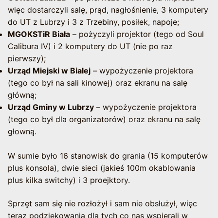
więc dostarczyli salę, prąd, nagłośnienie, 3 komputery
do UT z Lubrzy i 3 z Trzebiny, posiłek, napoje;
MGOKSTiR Biała
– pożyczyli projektor (tego od Soul
Calibura IV) i 2 komputery do UT (nie po raz
pierwszy);
Urząd Miejski w Bialej
– wypożyczenie projektora
(tego co był na sali kinowej) oraz ekranu na salę
główną;
Urząd Gminy w Lubrzy
– wypożyczenie projektora
(tego co był dla organizatorów) oraz ekranu na salę
głowną.
W sumie było 16 stanowisk do grania (15 komputerów
plus konsola), dwie sieci (jakieś 100m okablowania
plus kilka switchy) i 3 proejktory.
Sprzęt sam się nie rozłożył i sam nie obsłużył, więc
teraz podziękowania dla tych co nas wspierali w