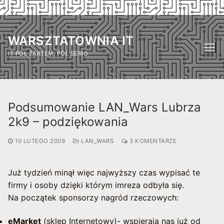
Przejdź
do
WARSZTATOWNIA IT
treści
IT PÓŁ ŻARTEM, PÓŁ SERIO
Podsumowanie LAN_Wars Lubrza
2k9 – podziękowania
10 LUTEGO 2009
LAN_WARS
3 KOMENTARZE
Już tydzień minął więc najwyższy czas wypisać te
firmy i osoby dzięki którym imreza odbyła się.
Na początek sponsorzy nagród rzeczowych:
eMarket
(sklep Internetowy)- wspierają nas już od