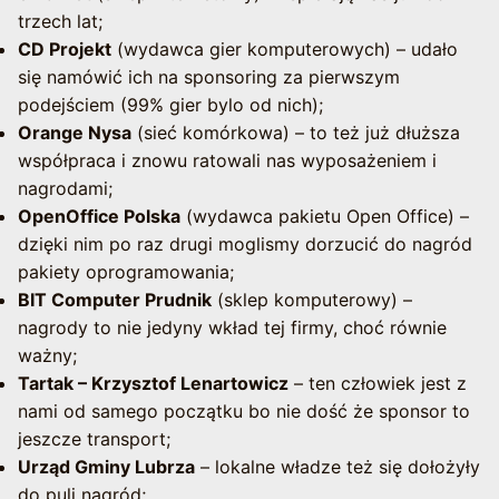
trzech lat;
CD Projekt
(wydawca gier komputerowych) – udało
się namówić ich na sponsoring za pierwszym
podejściem (99% gier bylo od nich);
Orange Nysa
(sieć komórkowa) – to też już dłuższa
współpraca i znowu ratowali nas wyposażeniem i
nagrodami;
OpenOffice Polska
(wydawca pakietu Open Office) –
dzięki nim po raz drugi moglismy dorzucić do nagród
pakiety oprogramowania;
BIT Computer Prudnik
(sklep komputerowy) –
nagrody to nie jedyny wkład tej firmy, choć równie
ważny;
Tartak – Krzysztof Lenartowicz
– ten człowiek jest z
nami od samego początku bo nie dość że sponsor to
jeszcze transport;
Urząd Gminy Lubrza
– lokalne władze też się dołożyły
do puli nagród;