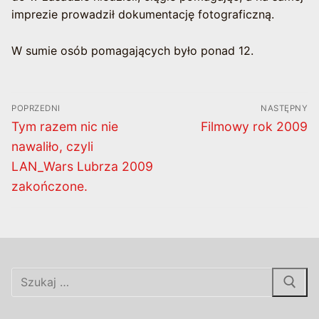
imprezie prowadził dokumentację fotograficzną.
W sumie osób pomagających było ponad 12.
Nawigacja
POPRZEDNI
NASTĘPNY
wpisu
Poprzedni
Następny
Tym razem nic nie
Filmowy rok 2009
wpis:
wpis:
nawaliło, czyli
LAN_Wars Lubrza 2009
zakończone.
Szukaj: