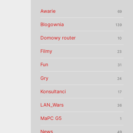
Awarie
69
Blogownia
139
Domowy router
10
Filmy
23
Fun
31
Gry
24
Konsultanci
17
LAN_Wars
36
MaPC G5
1
News
49