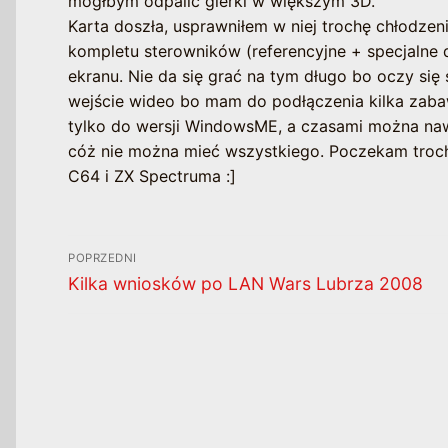
mógłbym odpalić gierki w większym 3D.
Karta doszła, usprawniłem w niej trochę chłodzen
kompletu sterowników (referencyjne + specjalne
ekranu. Nie da się grać na tym długo bo oczy się
wejście wideo bo mam do podłączenia kilka zabawe
tylko do wersji WindowsME, a czasami można naw
cóż nie można mieć wszystkiego. Poczekam troch
C64 i ZX Spectruma :]
Nawigacja
POPRZEDNI
wpisu
Poprzedni
Kilka wniosków po LAN Wars Lubrza 2008
wpis: