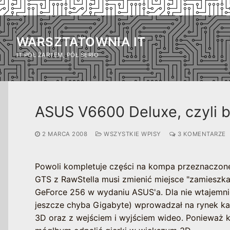
Przejdź
do
WARSZTATOWNIA IT
treści
IT PÓŁ ŻARTEM, PÓŁ SERIO
ASUS V6600 Deluxe, czyli bo
2 MARCA 2008
WSZYSTKIE WPISY
3 KOMENTARZE
Powoli kompletuje części na kompa przeznaczone
GTS z RawStella musi zmienić miejsce "zamieszkan
GeForce 256 w wydaniu ASUS'a. Dla nie wtajemn
jeszcze chyba Gigabyte) wprowadzał na rynek kar
3D oraz z wejściem i wyjściem wideo. Ponieważ k