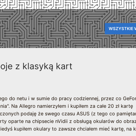
WSZYSTKIE 
je z klasyką kart
go do netu i w sumie do pracy codziennej, przez co GeFo
ia". Na Allegro namierzyłem i kupiłem za całe 20 zł kartę
iczonych podaję że swego czasu ASUS (z tego co pamięta
ty oparte na chipsecie nVidii z obsługą okularów do obra
iedyś kupiłem okulary to zawsze chciałem mieć kartę, na k