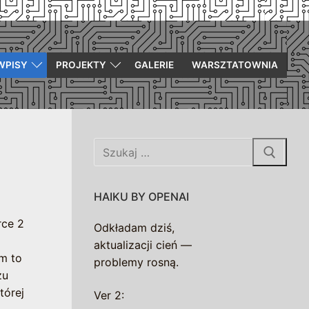
WPISY
PROJEKTY
GALERIE
WARSZTATOWNIA
Szukaj:
HAIKU BY OPENAI
rce 2
Odkładam dziś,
aktualizacji cień —
m to
problemy rosną.
zu
tórej
Ver 2: