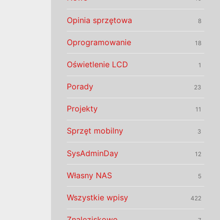
Opinia sprzętowa
8
Oprogramowanie
18
Oświetlenie LCD
1
Porady
23
Projekty
11
Sprzęt mobilny
3
SysAdminDay
12
Własny NAS
5
Wszystkie wpisy
422
Znaleziskowo