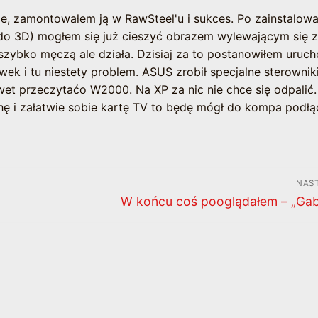
ie, zamontowałem ją w RawSteel'u i sukces. Po zainstalowa
 do 3D) mogłem się już cieszyć obrazem wylewającym się z
 szybko męczą ale działa. Dzisiaj za to postanowiłem uruc
k i tu niestety problem. ASUS zrobił specjalne sterowniki
et przeczytaćo W2000. Na XP za nic nie chce się odpalić
ę i załatwie sobie kartę TV to będę mógł do kompa podł
NAS
Następny
W końcu coś pooglądałem – „Gabr
wpis: