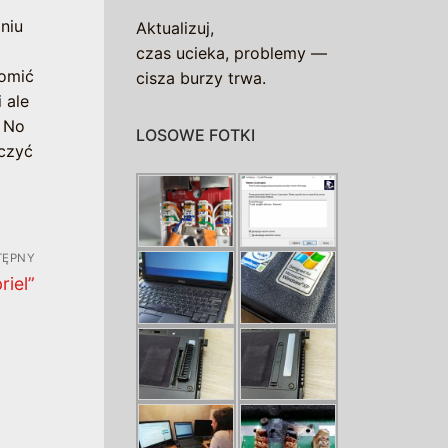
niu
Aktualizuj,
czas ucieka, problemy —
homić
cisza burzy trwa.
 ale
. No
LOSOWE FOTKI
ączyć
TĘPNY
iel”