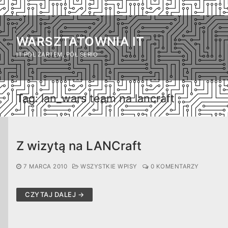
Przejdź
do
WARSZTATOWNIA IT
treści
IT PÓŁ ŻARTEM, PÓŁ SERIO
Tag:
lan_wars team na lancraft
Z wizytą na LANCraft
7 MARCA 2010
WSZYSTKIE WPISY
0 KOMENTARZY
CZYTAJ DALEJ →