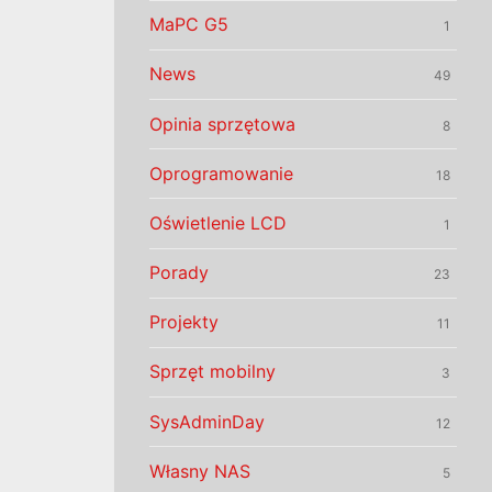
MaPC G5
1
News
49
Opinia sprzętowa
8
Oprogramowanie
18
Oświetlenie LCD
1
Porady
23
Projekty
11
Sprzęt mobilny
3
SysAdminDay
12
Własny NAS
5