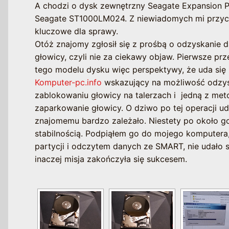
A chodzi o dysk zewnętrzny Seagate Expansion Po
Seagate ST1000LM024. Z niewiadomych mi przycz
kluczowe dla sprawy.
Otóż znajomy zgłosił się z prośbą o odzyskanie d
głowicy, czyli nie za ciekawy objaw. Pierwsze p
tego modelu dysku więc perspektywy, że uda się 
Komputer-pc.info
wskazujący na możliwość odzysk
zablokowaniu głowicy na talerzach i jedną z meto
zaparkowanie głowicy. O dziwo po tej operacji u
znajomemu bardzo zależało. Niestety po około g
stabilnością. Podpiąłem go do mojego komputera
partycji i odczytem danych ze SMART, nie udało 
inaczej misja zakończyła się sukcesem.