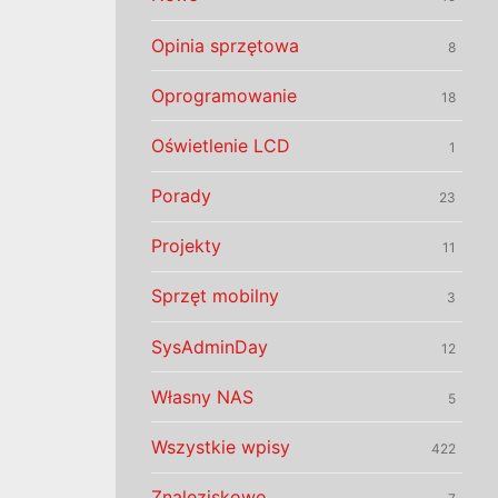
Opinia sprzętowa
8
Oprogramowanie
18
Oświetlenie LCD
1
Porady
23
Projekty
11
Sprzęt mobilny
3
SysAdminDay
12
Własny NAS
5
Wszystkie wpisy
422
Znaleziskowo