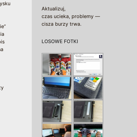
dysku
Aktualizuj,
czas ucieka, problemy —
cisza burzy trwa.
ie”
ia
LOSOWE FOTKI
is
na
zy