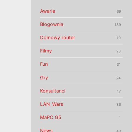
Awarie
69
Blogownia
139
Domowy router
10
Filmy
23
Fun
31
Gry
24
Konsultanci
17
LAN_Wars
36
MaPC G5
1
News
49