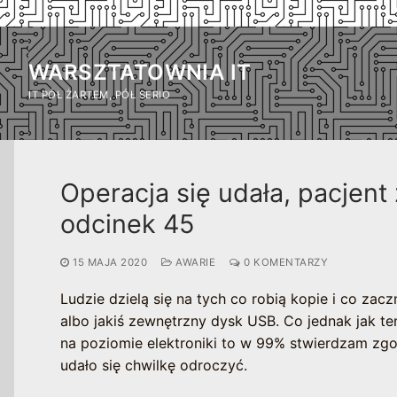
Przejdź
do
WARSZTATOWNIA IT
treści
IT PÓŁ ŻARTEM, PÓŁ SERIO
Operacja się udała, pacjen
odcinek 45
15 MAJA 2020
AWARIE
0 KOMENTARZY
Ludzie dzielą się na tych co robią kopie i co zac
albo jakiś zewnętrzny dysk USB. Co jednak jak t
na poziomie elektroniki to w 99% stwierdzam zgo
udało się chwilkę odroczyć.