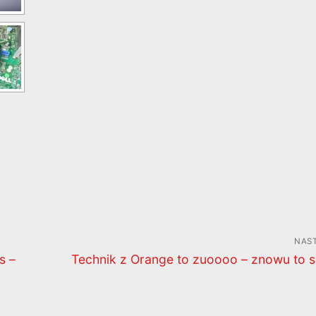
NAS
Następny
s –
Technik z Orange to zuoooo – znowu to 
wpis: