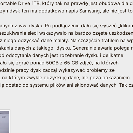
rtable Drive 1TB, który tak na prawdę jest obudową dla 
yn dysk ten ma dodatkowo napis Samsung, ale nie jest to
anych z ww. dysku. Po podłączeniu dało się słyszeć „klikan
rzeszukiwanie sieci wskazywało na bardzo częste uszkodzen
z niego odzyskać dane malały. Na szczęście trafiłem na wp
ania danych z takiego dysku. Generalnie awaria polega 
d odczytania danych jest rozebranie dysku i delikatne
dało się zgrać ponad 50GB z 65 GB zdjęć, na których
odzinie pracy dysk zaczął wykazywać problemy ze
, na którym zwykle odzyskuję dane, ale poza pokazaniem
się dostać do systemu plików ani sklonować danych. Tak c