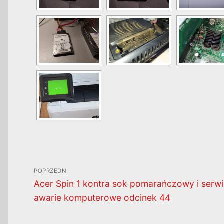
Nawigacja
POPRZEDNI
wpisu
Poprzedni
Acer Spin 1 kontra sok pomarańczowy i serwi
wpis:
awarie komputerowe odcinek 44