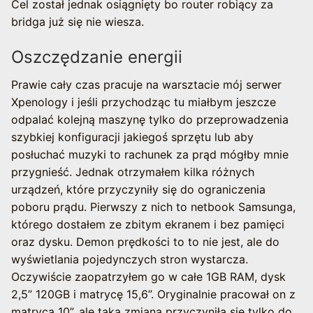
Cel został jednak osiągnięty bo router robiący za
bridga już się nie wiesza.
Oszczędzanie energii
Prawie cały czas pracuje na warsztacie mój serwer
Xpenology i jeśli przychodząc tu miałbym jeszcze
odpalać kolejną maszynę tylko do przeprowadzenia
szybkiej konfiguracji jakiegoś sprzętu lub aby
posłuchać muzyki to rachunek za prąd mógłby mnie
przygnieść. Jednak otrzymałem kilka różnych
urządzeń, które przyczyniły się do ograniczenia
poboru prądu. Pierwszy z nich to netbook Samsunga,
którego dostałem ze zbitym ekranem i bez pamięci
oraz dysku. Demon prędkości to to nie jest, ale do
wyświetlania pojedynczych stron wystarcza.
Oczywiście zaopatrzyłem go w całe 1GB RAM, dysk
2,5” 120GB i matrycę 15,6”. Oryginalnie pracował on z
matrycą 10”, ale taka zmiana przyczyniła się tylko do