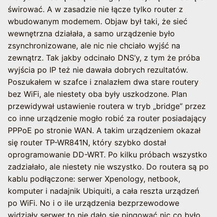
świrować. A w zasadzie nie łącze tylko router z
wbudowanym modemem. Objaw był taki, że sieć
wewnętrzna działała, a samo urządzenie było
zsynchronizowane, ale nic nie chciało wyjść na
zewnątrz. Tak jakby odcinało DNS’y, z tym że próba
wyjścia po IP też nie dawała dobrych rezultatów.
Poszukałem w szafce i znalazłem dwa stare routery
bez WiFi, ale niestety oba były uszkodzone. Plan
przewidywał ustawienie routera w tryb „bridge” przez
co inne urządzenie mogło robić za router posiadający
PPPoE po stronie WAN. A takim urządzeniem okazał
się router TP-WR841N, który szybko dostał
oprogramowanie DD-WRT. Po kilku próbach wszystko
zadziałało, ale niestety nie wszystko. Do routera są po
kablu podłączone: serwer Xpenology, netbook,
komputer i nadajnik Ubiquiti, a cała reszta urządzeń
po WiFi. No i o ile urządzenia bezprzewodowe
widziały serwer to nie dało się pingować nic co było