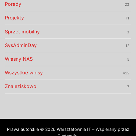
Porady
23
Projekty
11
Sprzęt mobilny
3
SysAdminDay
12
Własny NAS
5
Wszystkie wpisy
422
Znaleziskowo
7
Prawa autorskie © 2026 Warsztatownia IT – Wspierany przez
Customify
.