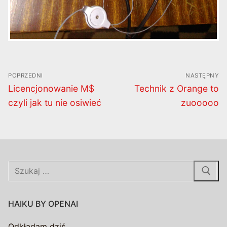
Nawigacja
POPRZEDNI
NASTĘPNY
wpisu
Poprzedni
Następny
Licencjonowanie M$
Technik z Orange to
wpis:
wpis:
czyli jak tu nie osiwieć
zuooooo
Szukaj:
HAIKU BY OPENAI
Odkładam dziś,