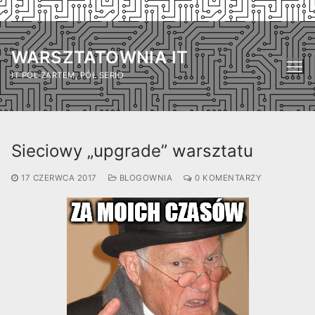
Przejdź
do
WARSZTATOWNIA IT
treści
IT PÓŁ ŻARTEM, PÓŁ SERIO
Sieciowy „upgrade” warsztatu
17 CZERWCA 2017
BLOGOWNIA
0 KOMENTARZY