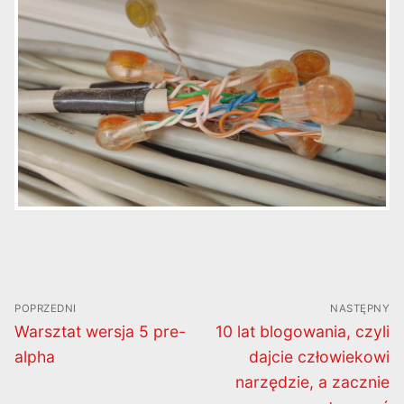
Nawigacja
POPRZEDNI
NASTĘPNY
wpisu
Poprzedni
Następny
Warsztat wersja 5 pre-
10 lat blogowania, czyli
wpis:
wpis:
alpha
dajcie człowiekowi
narzędzie, a zacznie