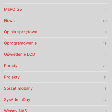
MaPC G5
1
News
49
Opinia sprzętowa
8
Oprogramowanie
18
Oświetlenie LCD
1
Porady
23
Projekty
11
Sprzęt mobilny
3
SysAdminDay
12
Własny NAS
5