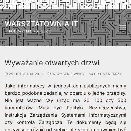
Przejdź
do
WARSZTATOWNIA IT
treści
IT PÓŁ ŻARTEM, PÓŁ SERIO
Wyważanie otwartych drzwi
25 LISTOPADA 2016
WSZYSTKIE WPISY
0 KOMENTARZY
Jako informatycy w jednostkach publicznych mamy
bardzo podobne zadania, w oparciu o jedne przepisy.
Nie jest ważne czy urząd ma 30, 100 czy 500
komputerów. Musi być Polityka Bezpieczeństwa,
Instrukcja Zarządzania Systemami Informatycznymi
czy Kontrola Zarządcza. Te dokumenty będą się
oczywiście różnić od siebie, ale szablon powinien być