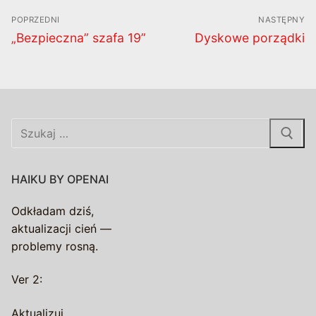
Nawigacja
POPRZEDNI
NASTĘPNY
wpisu
Poprzedni
Następny
„Bezpieczna” szafa 19”
Dyskowe porządki
wpis:
wpis:
Szukaj:
HAIKU BY OPENAI
Odkładam dziś,
aktualizacji cień —
problemy rosną.
Ver 2:
Aktualizuj,