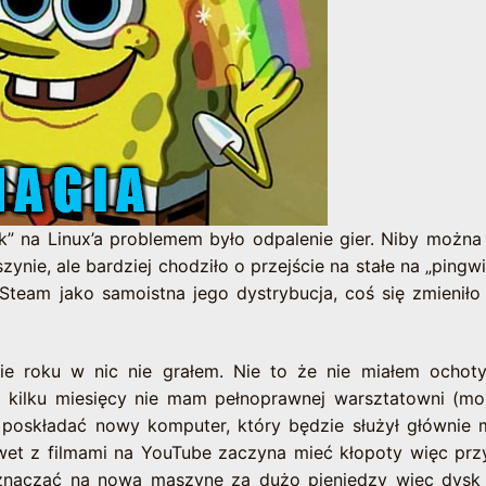
” na Linux’a problemem było odpalenie gier. Niby można
nie, ale bardziej chodziło o przejście na stałe na „pingwi
Steam jako samoistna jego dystrybucja, coś się zmieniło
 roku w nic nie grałem. Nie to że nie miałem ochoty
kilku miesięcy nie mam pełnoprawnej warsztatowni (m
 poskładać nowy komputer, który będzie służył głównie
awet z filmami na YouTube zaczyna mieć kłopoty więc prz
eznaczać na nową maszynę za dużo pieniędzy więc dys