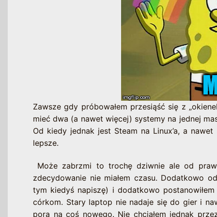
Zawsze gdy próbowałem przesiąść się z „okienek
mieć dwa (a nawet więcej) systemy na jednej maszy
Od kiedy jednak jest Steam na Linux’a, a nawet 
lepsze.
Może zabrzmi to trochę dziwnie ale od prawie
zdecydowanie nie miałem czasu. Dodatkowo od 
tym kiedyś napiszę) i dodatkowo postanowiłem
córkom. Stary laptop nie nadaje się do gier i n
pora na coś nowego. Nie chciałem jednak prz