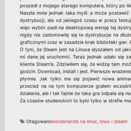
poszedł z mojego starego komputera, który po likw
Naszła mnie jednak taka myśl: a może postawi
dystrybucji, ale od jakiegoś czasu w pracy test
więc wybór padł na desktopową wersję tej dystry
nigdy nie zadomowiły się te dystrybucje na dłuż
graficznymi oraz w zasadzie brak biblioteki gier. 
O tym, że Steam jest na Linuxa słyszałem od jaki
mi dane jej uruchomić. Teraz jednak udało się 
klienta Steam’a. Zdziwiłem się, że widzę tam moż
godzin. Download, install i jest. Pierwsze wrażenie
płynnie. Jak tylko ma się pojawić nowa anima
przecież na na tym komputerze grałem wcześni
działania, ale i tak fajnie że taka gra odpala się n
Za czasów studenckich to było tylko w strefie ma
Otagowano
borderlands na linux
,
linux i steam