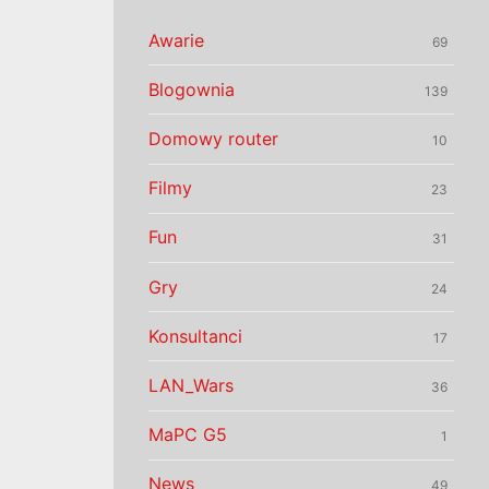
Awarie
69
Blogownia
139
Domowy router
10
Filmy
23
Fun
31
Gry
24
Konsultanci
17
LAN_Wars
36
MaPC G5
1
News
49