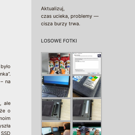
Aktualizuj,
czas ucieka, problemy —
cisza burzy trwa.
LOSOWE FOTKI
 było
nka”.
 – na
, ale
oże o
 moim
yszła
k SSD