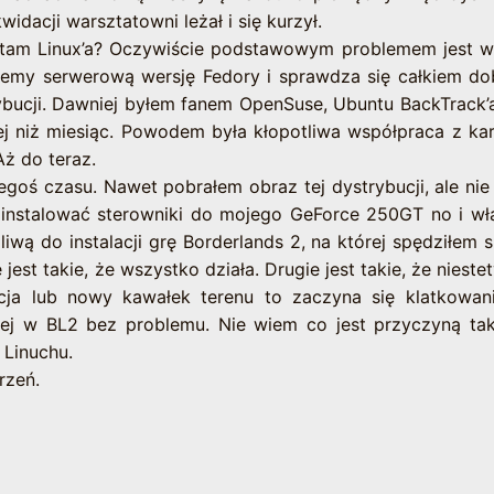
idacji warsztatowni leżał i się kurzył.
ć tam Linux’a? Oczywiście podstawowym problemem jest 
ujemy serwerową wersję Fedory i sprawdza się całkiem do
bucji. Dawniej byłem fanem OpenSuse, Ubuntu BackTrack’a
ej niż miesiąc. Powodem była kłopotliwa współpraca z ka
Aż do teraz.
egoś czasu. Nawet pobrałem obraz tej dystrybucji, ale nie
zainstalować sterowniki do mojego GeForce 250GT no i wł
liwą do instalacji grę Borderlands 2, na której spędziłem 
 jest takie, że wszystko działa. Drugie jest takie, że niestet
cja lub nowy kawałek terenu to zaczyna się klatkowan
ej w BL2 bez problemu. Nie wiem co jest przyczyną ta
a Linuchu.
rzeń.