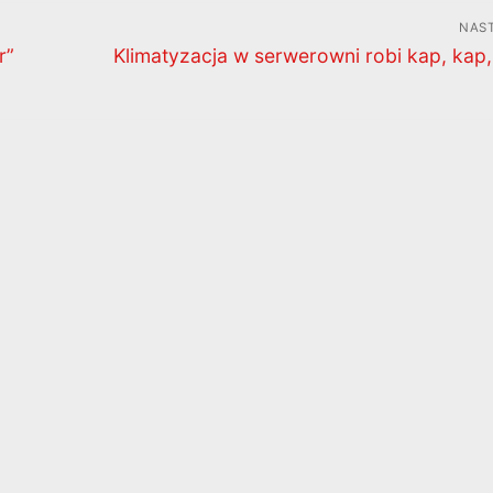
NAS
Następny
r”
Klimatyzacja w serwerowni robi kap, kap
wpis: