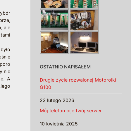
wybór
brze,
, ale
rtami
 było
aśnie
sporo
OSTATNIO NAPISAŁEM
y nie
ie. A
Drugie życie rozwalonej Motorolki
kiego
G100
23 lutego 2026
Mój telefon bije twój serwer
10 kwietnia 2025