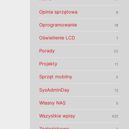
Opinia sprzętowa
8
Oprogramowanie
18
Oświetlenie LCD
1
Porady
23
Projekty
11
Sprzęt mobilny
3
SysAdminDay
12
Własny NAS
5
Wszystkie wpisy
422
Znaleziskowo