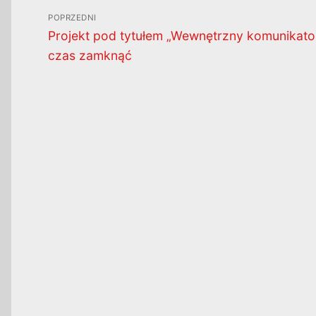
Nawigacja
POPRZEDNI
wpisu
Poprzedni
Projekt pod tytułem „Wewnętrzny komunikato
wpis:
czas zamknąć