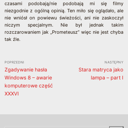
czasami podobają/nie podobają mi się filmy
niezgodnie z ogólną opinią. Ten miło się oglądało, ale
nie wniósł on powiewu świeżości, ani nie zaskoczył
niczym specjalnym. Nie był jednak takim
rozczarowaniem jak „Prometeusz” więc nie jest chyba
tak źle.
Nawigacja
POPRZEDNI
NASTĘPNY
wpisu
Poprzedni
Następny
Zgadywanie hasła
Stara matryca jako
wpis:
wpis:
Windows 8 – awarie
lampa – part I
komputerowe część
XXXVI