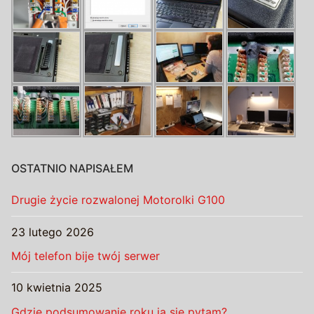
OSTATNIO NAPISAŁEM
Drugie życie rozwalonej Motorolki G100
23 lutego 2026
Mój telefon bije twój serwer
10 kwietnia 2025
Gdzie podsumowanie roku ja się pytam?