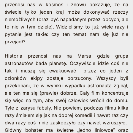
przenosi nas w kosmos i znowu pokazuje, że na
świecie tylko jeden kraj może dokonywać rzeczy
niemożliwych (oraz być napadanym przez obcych, ale
to nie w tym dziele). Widzieliśmy to już wiele razy i
pytanie jest takie: czy ten temat nam się już nie
przejadł?
Historia przenosi nas na Marsa gdzie grupa
astronautów bada planetę. Oczywiście idzie coś nie
tak i muszą się ewakuować przez co jeden z
członków ekipy zostaje porzucony. Wszyscy byli
przekonani, że w wyniku wypadku astronauta zginął,
ale ten ma się (prawie) dobrze. Cały film koncentruje
się więc na tym, aby swój człowiek wrócił do domu.
Tyle z zarysu fabuły. Nie powiem, podczas filmu kilka
razy śmiałem się jak na dobrej komedii i nawet raz czy
dwa razy coś mnie zaskoczyło czy nawet wzruszyło.
Główny bohater ma świetne „jedno liniowce” oraz