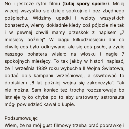
No i jeszcze rytm filmu (
tutaj spory spoiler
). Mniej
więcej wszystko się dzieje spokojnie i bez zbędnego
pośpiechu. Widzimy upadki i wzloty wszystkich
bohaterów, wiemy dokładnie kiedy coś pójdzie nie tak
i w pewnej chwili mamy przeskok z napisem „7
miesięcy później”. W ciągu kilkudziesięciu dni co
chwilę coś było odkrywane, ale się coś psuło, a życie
naszego bohatera wisiało na włosku i nagle 7
spokojnych miesięcy. To tak jakby w historii napisać,
że 1 września 1939 roku wybuchła II Wojna Światowa,
dodać opis kampanii wrześniowej, a skwitować to
dopiskiem „6 lat później wojna się zakończyła”. Tak
nie można. Sam koniec też trochę rozczarowuje bo
istnieje tylko chyba po to aby uratowany astronauta
mógł powiedzieć kawał o kupie.
Podsumowując
Wiem, że na mój gust filmowy trzeba brać poprawkę i