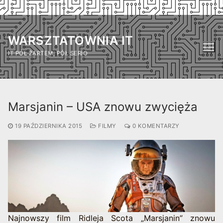
Przejdź
do
WARSZTATOWNIA IT
treści
IT PÓŁ ŻARTEM, PÓŁ SERIO
Marsjanin – USA znowu zwycięża
19 PAŹDZIERNIKA 2015
FILMY
0 KOMENTARZY
Najnowszy film Ridleja Scota „Marsjanin” znowu