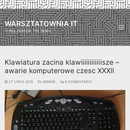
Przejdź
do
WARSZTATOWNIA IT
treści
IT PÓŁ ŻARTEM, PÓŁ SERIO
Klawiatura zacina klawiiiiiiiiiiiisze –
awarie komputerowe czesc XXXII
27 LIPCA 2015
AWARIE
0 KOMENTARZY