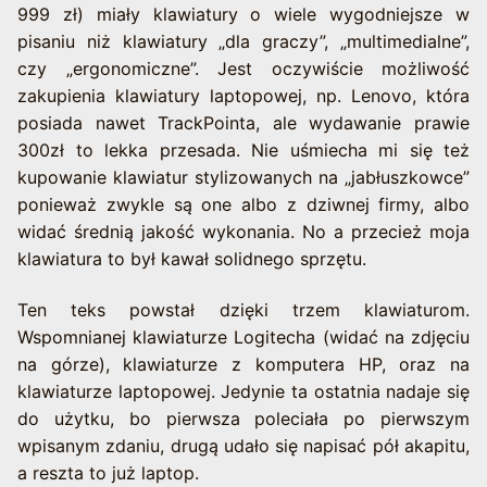
999 zł) miały klawiatury o wiele wygodniejsze w
pisaniu niż klawiatury „dla graczy”, „multimedialne”,
czy „ergonomiczne”. Jest oczywiście możliwość
zakupienia klawiatury laptopowej, np. Lenovo, która
posiada nawet TrackPointa, ale wydawanie prawie
300zł to lekka przesada. Nie uśmiecha mi się też
kupowanie klawiatur stylizowanych na „jabłuszkowce”
ponieważ zwykle są one albo z dziwnej firmy, albo
widać średnią jakość wykonania. No a przecież moja
klawiatura to był kawał solidnego sprzętu.
Ten teks powstał dzięki trzem klawiaturom.
Wspomnianej klawiaturze Logitecha (widać na zdjęciu
na górze), klawiaturze z komputera HP, oraz na
klawiaturze laptopowej. Jedynie ta ostatnia nadaje się
do użytku, bo pierwsza poleciała po pierwszym
wpisanym zdaniu, drugą udało się napisać pół akapitu,
a reszta to już laptop.