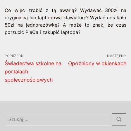
Co więc zrobić z tą awarią? Wydawać 300zł na
oryginalną lub laptopową klawiaturę? Wydać coś koło
50zł na jednorazówkę? A może to znak, że czas
porzucić PieCa i zakupić laptopa?
Nawigacja
POPRZEDNI
NASTĘPNY
wpisu
Poprzedni
Następny
Świadectwa szkolne na
Opóźniony w okienkach
wpis:
wpis:
portalach
społecznościowych
Szukaj: