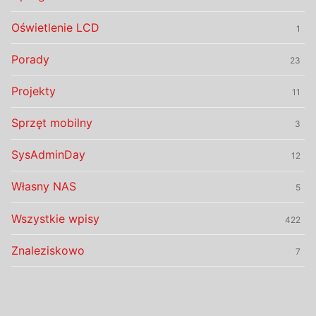
Oświetlenie LCD
1
Porady
23
Projekty
11
Sprzęt mobilny
3
SysAdminDay
12
Własny NAS
5
Wszystkie wpisy
422
Znaleziskowo
7