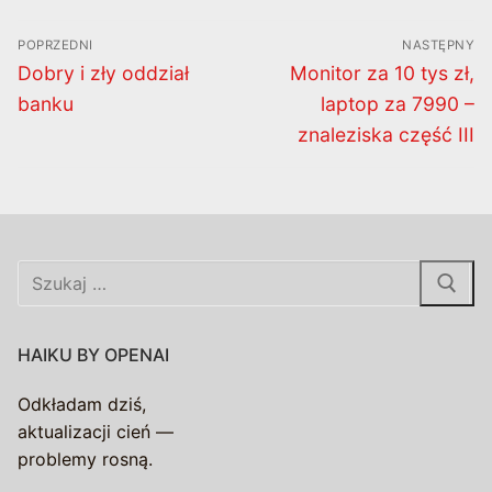
Nawigacja
POPRZEDNI
NASTĘPNY
wpisu
Poprzedni
Następny
Dobry i zły oddział
Monitor za 10 tys zł,
wpis:
wpis:
banku
laptop za 7990 –
znaleziska część III
Szukaj:
HAIKU BY OPENAI
Odkładam dziś,
aktualizacji cień —
problemy rosną.