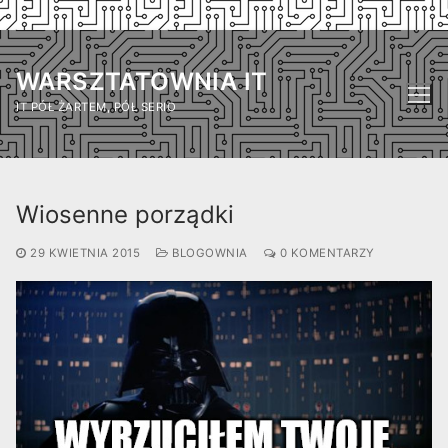
Przejdź
do
WARSZTATOWNIA IT
treści
IT PÓŁ ŻARTEM, PÓŁ SERIO
Wiosenne porządki
29 KWIETNIA 2015
BLOGOWNIA
0 KOMENTARZY