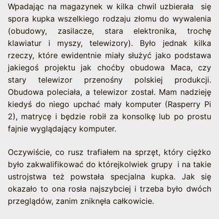
Wpadając na magazynek w kilka chwil uzbierała się
spora kupka wszelkiego rodzaju złomu do wywalenia
(obudowy, zasilacze, stara elektronika, trochę
klawiatur i myszy, telewizory). Było jednak kilka
rzeczy, które ewidentnie miały służyć jako podstawa
jakiegoś projektu jak choćby obudowa Maca, czy
stary telewizor przenośny polskiej produkcji.
Obudowa poleciała, a telewizor został. Mam nadzieję
kiedyś do niego upchać mały komputer (Rasperry Pi
2), matrycę i będzie robił za konsolkę lub po prostu
fajnie wyglądający komputer.
Oczywiście, co rusz trafiałem na sprzęt, który ciężko
było zakwalifikować do którejkolwiek grupy i na takie
ustrojstwa też powstała specjalna kupka. Jak się
okazało to ona rosła najszybciej i trzeba było dwóch
przeglądów, zanim zniknęła całkowicie.