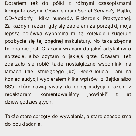
Dotarłem też do półki z różnymi czasopismami
komputerowymi. Głównie mam Secret Service’y, Bajtki,
CD-Action’y i kilka numerów Elektroniki Praktycznej.
Za każdym razem gdy się zabieram za porządki, moja
lepsza połówka wypomina mi tą kolekcję i sugeruje
pozbycie się tej zbędnej makulatury. No taka zbędna
to ona nie jest. Czasami wracam do jakiś artykułów o
sprzęcie, albo czytam o jakiejś grze. Czasami też
zdarzało się robić takie nostalgiczne wspominki na
łamach (nie istniejącego już) GeekCloud’a. Tam na
koniec audycji wybierałem kilka wpisów z Bajtka albo
SS’a, które nawiązywały do danej audycji i razem z
redaktorami komentowaliśmy „nowinki” z lat
dziewięćdziesiątych.
Także stare sprzęty do wywalenia, a stare czasopisma
do poukładania.