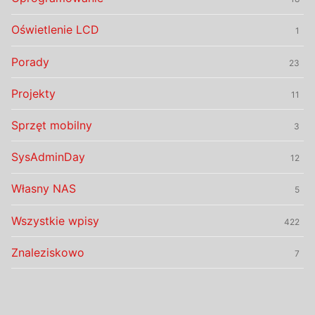
Oświetlenie LCD
1
Porady
23
Projekty
11
Sprzęt mobilny
3
SysAdminDay
12
Własny NAS
5
Wszystkie wpisy
422
Znaleziskowo
7