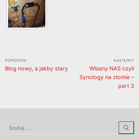
Nawigacja
POPRZEDNI
NASTĘPNY
wpisu
Poprzedni
Następny
Blog nowy, a jakby stary
Własny NAS czyli
wpis:
wpis:
Synology na złomie –
part 3
Szukaj: