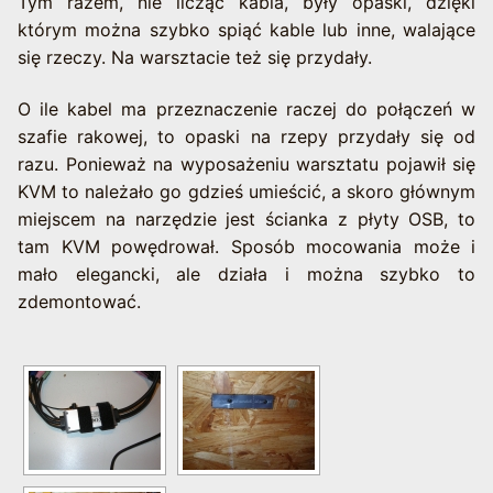
Tym razem, nie licząc kabla, były opaski, dzięki
którym można szybko spiąć kable lub inne, walające
się rzeczy. Na warsztacie też się przydały.
O ile kabel ma przeznaczenie raczej do połączeń w
szafie rakowej, to opaski na rzepy przydały się od
razu. Ponieważ na wyposażeniu warsztatu pojawił się
KVM to należało go gdzieś umieścić, a skoro głównym
miejscem na narzędzie jest ścianka z płyty OSB, to
tam KVM powędrował. Sposób mocowania może i
mało elegancki, ale działa i można szybko to
zdemontować.