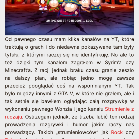
Od pewnego czasu mam kilka kanałów na YT, które
traktują o grach i do niedawna pokazywane tam były
tytułu, z którymi raczej się nie identyfikuję. No ale to
też dzięki tym kanałom zagrałem w Syrim’a czy
Minecraft’a. Z racji jednak braku czasu granie zeszło
na dalszy plan, ale robiąc jedno mogę zawsze
przecież pooglądać coś na wspomnianym YT.
Tak
było między innymi z GTA V, w które nie grałem, ale i
tak setnie się bawiłem oglądając całą rozgrywkę w
wykonaniu pewnego Wonzia i jego kanału
Strumienie z
ruczaju
. Ostrzegam jednak, że trzeba lubić ten rodzaj
prowadzenia rozgrywki i humor jakim raczy nas
prowadzący. Takich „strumieniowców” jak
Rock
czy