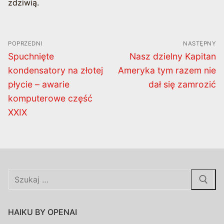
zdziwią.
Nawigacja
POPRZEDNI
NASTĘPNY
wpisu
Poprzedni
Następny
Spuchnięte
Nasz dzielny Kapitan
wpis:
wpis:
kondensatory na złotej
Ameryka tym razem nie
płycie – awarie
dał się zamrozić
komputerowe część
XXIX
Szukaj:
HAIKU BY OPENAI