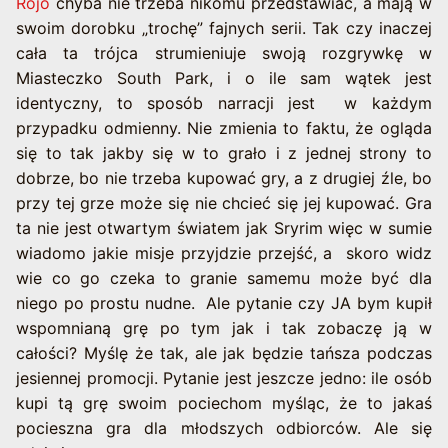
Rojo
chyba nie trzeba nikomu przedstawiać, a mają w
swoim dorobku „trochę” fajnych serii. Tak czy inaczej
cała ta trójca strumieniuje swoją rozgrywkę w
Miasteczko South Park, i o ile sam wątek jest
identyczny, to sposób narracji jest w każdym
przypadku odmienny. Nie zmienia to faktu, że ogląda
się to tak jakby się w to grało i z jednej strony to
dobrze, bo nie trzeba kupować gry, a z drugiej źle, bo
przy tej grze może się nie chcieć się jej kupować. Gra
ta nie jest otwartym światem jak Sryrim więc w sumie
wiadomo jakie misje przyjdzie przejść, a skoro widz
wie co go czeka to granie samemu może być dla
niego po prostu nudne. Ale pytanie czy JA bym kupił
wspomnianą grę po tym jak i tak zobaczę ją w
całości? Myślę że tak, ale jak będzie tańsza podczas
jesiennej promocji. Pytanie jest jeszcze jedno: ile osób
kupi tą grę swoim pociechom myśląc, że to jakaś
pocieszna gra dla młodszych odbiorców. Ale się