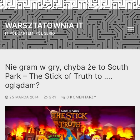
Przejdź
do
WARSZTATOWNIA IT
treści
IT PÓŁ ŻARTEM, PÓŁ SERIO
Nie gram w gry, chyba że to South
Park – The Stick of Truth to ….
oglądam?
25 MARCA 2014
GRY
0 KOMENTARZY