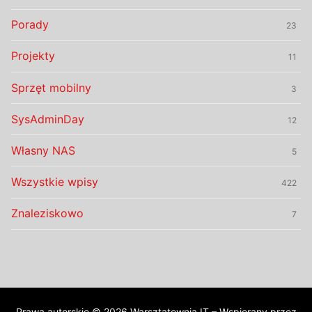
Porady
23
Projekty
11
Sprzęt mobilny
3
SysAdminDay
12
Własny NAS
5
Wszystkie wpisy
422
Znaleziskowo
7
Prawa autorskie © 2026 Warsztatownia IT – Wspierany przez