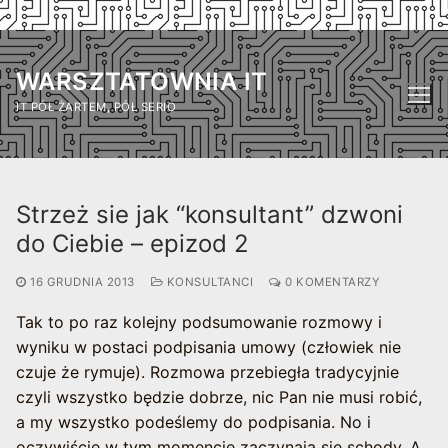
Przejdź
do
WARSZTATOWNIA IT
treści
IT PÓŁ ŻARTEM, PÓŁ SERIO
Strzeż sie jak “konsultant” dzwoni
do Ciebie – epizod 2
16 GRUDNIA 2013
KONSULTANCI
0 KOMENTARZY
Tak to po raz kolejny podsumowanie rozmowy i
wyniku w postaci podpisania umowy (człowiek nie
czuje że rymuje). Rozmowa przebiegła tradycyjnie
czyli wszystko będzie dobrze, nic Pan nie musi robić,
a my wszystko podeślemy do podpisania. No i
oczywiście w tym momencie zaczynają się schody. A