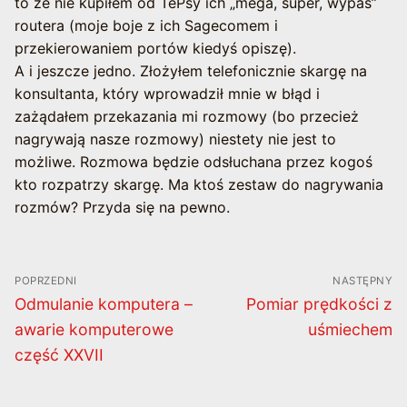
to że nie kupiłem od TePsy ich „mega, super, wypas”
routera (moje boje z ich Sagecomem i
przekierowaniem portów kiedyś opiszę).
A i jeszcze jedno. Złożyłem telefonicznie skargę na
konsultanta, który wprowadził mnie w błąd i
zażądałem przekazania mi rozmowy (bo przecież
nagrywają nasze rozmowy) niestety nie jest to
możliwe. Rozmowa będzie odsłuchana przez kogoś
kto rozpatrzy skargę. Ma ktoś zestaw do nagrywania
rozmów? Przyda się na pewno.
Nawigacja
POPRZEDNI
NASTĘPNY
wpisu
Poprzedni
Następny
Odmulanie komputera –
Pomiar prędkości z
wpis:
wpis:
awarie komputerowe
uśmiechem
część XXVII