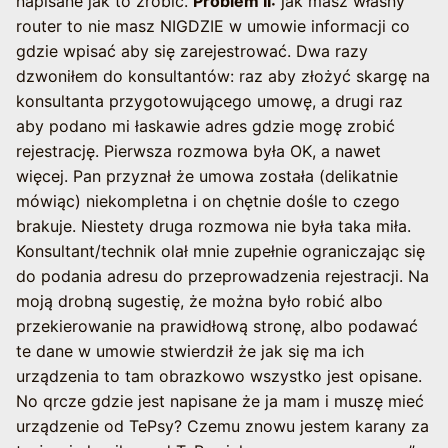
napisane jak to zrobić.
Problem II:
jak masz własny
router to nie masz NIGDZIE w umowie informacji co
gdzie wpisać aby się zarejestrować. Dwa razy
dzwoniłem do konsultantów: raz aby złożyć skargę na
konsultanta przygotowującego umowę, a drugi raz
aby podano mi łaskawie adres gdzie mogę zrobić
rejestrację. Pierwsza rozmowa była OK, a nawet
więcej. Pan przyznał że umowa została (delikatnie
mówiąc) niekompletna i on chętnie dośle to czego
brakuje. Niestety druga rozmowa nie była taka miła.
Konsultant/technik olał mnie zupełnie ograniczając się
do podania adresu do przeprowadzenia rejestracji. Na
moją drobną sugestię, że można było robić albo
przekierowanie na prawidłową stronę, albo podawać
te dane w umowie stwierdził że jak się ma ich
urządzenia to tam obrazkowo wszystko jest opisane.
No qrcze gdzie jest napisane że ja mam i muszę mieć
urządzenie od TePsy? Czemu znowu jestem karany za