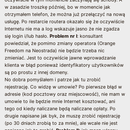
w zasadzie troszkę później, bo w momencie jak
otrzymałem telefon, że można już przełączyć na nową
usługę. Po restarcie routera okazało się że oczywiście
Internetu nie ma a log wskazuje jasno że nie zgadza
się login i/lub hasło.
Problem nr I
: konsultant
powiedział, że pomimo zmiany operatora (Orange
Freedom na Neostrada) nie będzie trzeba nic
zmieniać. Jest to oczywiście jawne wprowadzanie
klienta w błąd ponieważ identyfikatory użytkowników
są po prostu z innej domeny.
No dobra pomyślałem i patrze jak tu zrobić
rejestrację. Co widzę w umowie? Po pierwsze błąd w
adresie (kod pocztowy oraz miejscowość), nie mam w
umowie to ile będzie mnie Internet kosztować, ani
tego od kiedy naliczane będą naliczane opłaty. Po
drugie napisane jak byk, że muszę zrobić rejestrację
(po 30 dniach zrobią to za mnie), ale wcale nie jest