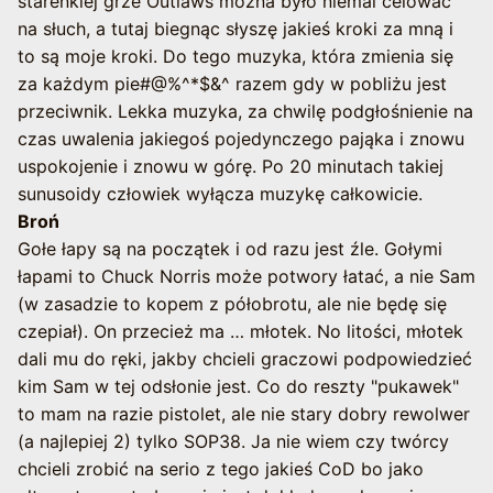
stareńkiej grze Outlaws można było niemal celować
na słuch, a tutaj biegnąc słyszę jakieś kroki za mną i
to są moje kroki. Do tego muzyka, która zmienia się
za każdym pie#@%^*$&^ razem gdy w pobliżu jest
przeciwnik. Lekka muzyka, za chwilę podgłośnienie na
czas uwalenia jakiegoś pojedynczego pająka i znowu
uspokojenie i znowu w górę. Po 20 minutach takiej
sunusoidy człowiek wyłącza muzykę całkowicie.
Broń
Gołe łapy są na początek i od razu jest źle. Gołymi
łapami to Chuck Norris może potwory łatać, a nie Sam
(w zasadzie to kopem z półobrotu, ale nie będę się
czepiał). On przecież ma … młotek. No litości, młotek
dali mu do ręki, jakby chcieli graczowi podpowiedzieć
kim Sam w tej odsłonie jest. Co do reszty "pukawek"
to mam na razie pistolet, ale nie stary dobry rewolwer
(a najlepiej 2) tylko SOP38. Ja nie wiem czy twórcy
chcieli zrobić na serio z tego jakieś CoD bo jako