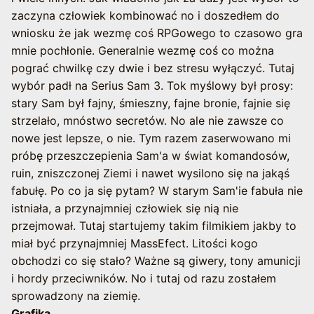
zaczyna człowiek kombinować no i doszedłem do
wniosku że jak wezmę coś RPGowego to czasowo gra
mnie pochłonie. Generalnie wezmę coś co można
pograć chwilkę czy dwie i bez stresu wyłączyć. Tutaj
wybór padł na Serius Sam 3. Tok myślowy był prosy:
stary Sam był fajny, śmieszny, fajne bronie, fajnie się
strzelało, mnóstwo secretów. No ale nie zawsze co
nowe jest lepsze, o nie. Tym razem zaserwowano mi
próbę przeszczepienia Sam'a w świat komandosów,
ruin, zniszczonej Ziemi i nawet wysilono się na jakąś
fabułę. Po co ja się pytam? W starym Sam'ie fabuła nie
istniała, a przynajmniej człowiek się nią nie
przejmował. Tutaj startujemy takim filmikiem jakby to
miał być przynajmniej MassEfect. Litości kogo
obchodzi co się stało? Ważne są giwery, tony amunicji
i hordy przeciwników. No i tutaj od razu zostałem
sprowadzony na ziemię.
Grafika.