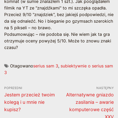
komnat (w sumie znalazłem 1 szt.). Jak pooglądałem
filmik na YT ze "znajdźkami" to mi szczęka opadła.
Przecież 9/10 "znajdziek", bez jakiejś podpowiedzi, nie
da się odnaleźć. No i bieganie po gzymsach szerokich
na 5 pikseli – no brawo.
Podsumowując – nie podoba się. Nie wiem jak ta gra
otrzymuje oceny powyżej 5/10. Może to znowu znaki
czasu?
Otagowano
serius sam 3
,
subiektywnie o serius sam
3
Nawigacja
POPRZEDNI
NASTĘPNY
wpisu
Poprzedni
Następny
Jestem przecież twoim
Alternatywne gniazdo
wpis:
wpis:
kolegą i u mnie nie
zasilania – awarie
kupisz?
komputerowe część
XXV