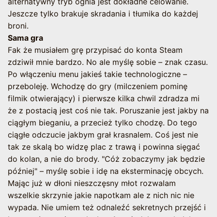
alternatywny tryb ognia jest dokładne celowanie.
Jeszcze tylko brakuje skradania i tłumika do każdej
broni.
Sama gra
Fak że musiałem grę przypisać do konta Steam
zdziwił mnie bardzo. No ale myślę sobie – znak czasu.
Po włączeniu menu jakieś takie technologiczne –
przeboleję. Wchodzę do gry (milczeniem pominę
filmik otwierający) i pierwsze kilka chwil zdradza mi
że z postacią jest coś nie tak. Poruszanie jest jakby na
ciągłym bieganiu, a przecież tylko chodzę. Do tego
ciągłe odczucie jakbym grał krasnalem. Coś jest nie
tak ze skalą bo widzę plac z trawą i powinna sięgać
do kolan, a nie do brody. "Cóż zobaczymy jak będzie
później" – myślę sobie i idę na eksterminację obcych.
Mając już w dłoni nieszczęsny młot rozwalam
wszelkie skrzynie jakie napotkam ale z nich nic nie
wypada. Nie umiem też odnaleźć sekretnych przejść i