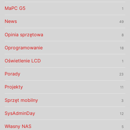
MaPC G5
1
News
49
Opinia sprzętowa
8
Oprogramowanie
18
Oświetlenie LCD
1
Porady
23
Projekty
11
Sprzęt mobilny
3
SysAdminDay
12
Własny NAS
5