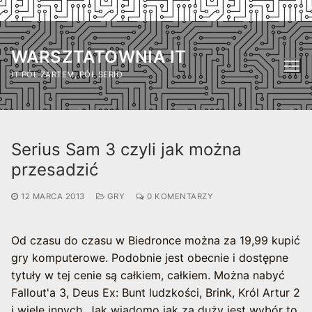
Przejdź
do
WARSZTATOWNIA IT
treści
IT PÓŁ ŻARTEM, PÓŁ SERIO
Serius Sam 3 czyli jak można
przesadzić
12 MARCA 2013
GRY
0 KOMENTARZY
Od czasu do czasu w Biedronce można za 19,99 kupić
gry komputerowe. Podobnie jest obecnie i dostępne
tytuły w tej cenie są całkiem, całkiem. Można nabyć
Fallout'a 3, Deus Ex: Bunt ludzkości, Brink, Król Artur 2
i wiele innych. Jak wiadomo jak za duży jest wybór to