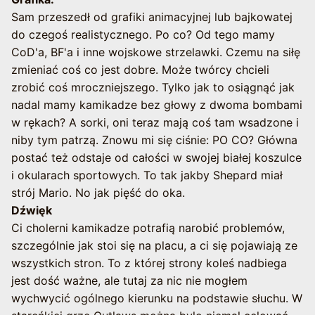
Sam przeszedł od grafiki animacyjnej lub bajkowatej
do czegoś realistycznego. Po co? Od tego mamy
CoD'a, BF'a i inne wojskowe strzelawki. Czemu na siłę
zmieniać coś co jest dobre. Może twórcy chcieli
zrobić coś mroczniejszego. Tylko jak to osiągnąć jak
nadal mamy kamikadze bez głowy z dwoma bombami
w rękach? A sorki, oni teraz mają coś tam wsadzone i
niby tym patrzą. Znowu mi się ciśnie: PO CO? Główna
postać też odstaje od całości w swojej białej koszulce
i okularach sportowych. To tak jakby Shepard miał
strój Mario. No jak pięść do oka.
Dźwięk
Ci cholerni kamikadze potrafią narobić problemów,
szczególnie jak stoi się na placu, a ci się pojawiają ze
wszystkich stron. To z której strony koleś nadbiega
jest dość ważne, ale tutaj za nic nie mogłem
wychwycić ogólnego kierunku na podstawie słuchu. W