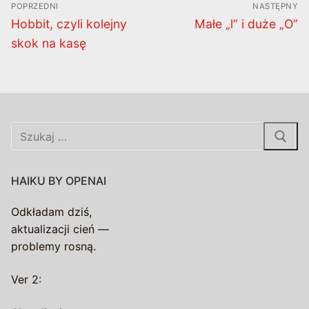
POPRZEDNI
NASTĘPNY
wpisu
Poprzedni
Następny
Hobbit, czyli kolejny
Małe „l” i duże „O”
wpis:
wpis:
skok na kasę
Szukaj:
HAIKU BY OPENAI
Odkładam dziś,
aktualizacji cień —
problemy rosną.
Ver 2: