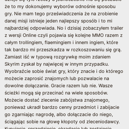
że to my dokonujemy wyborów odnośnie sposobu
gry. Nie mam tego przeświadczenia że na zrobienie
danej misji istnieje jeden najlepszy sposób i to mi
najbardziej odpowiada. No i dzisiaj zobaczyłem trailer
z wersji Online czyli pojawia się kolejne MMO razem z
całym trollingiem, flaemingiem i innem ingiem, które
tak bardzo mi przeszkadza w rozkoszowaniu się grą.
Zamiast iść w typową rozgrywkę moim zdaniem
Skyrim zyskał by najwięcej w innym przypadku.
Wyobraźcie sobie świat gry, który znacie i do którego
możecie zaprosić znajomych lub pozwalacie na
dowolne dołączanie. Gracie razem lub nie. Wasze
ścieżki mogą się przecinać na wiele sposobów.
Możecie dostać zlecenie zabójstwa znajomego,
ponieważ ukradł bardzo cenny przedmiot i zabijacie
go zgarniając nagrodę, albo dołączacie do niego,
ściągając sobie na głowę kłopoty od zleceniodawcy.
Kupujecie, sprzedajecie, okradacie lub zostajecie