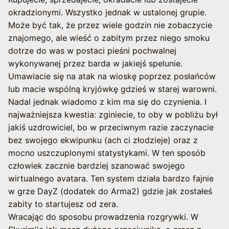
okradzionymi. Wszystko jednak w ustalonej grupie.
Może być tak, że przez wiele godzin nie zobaczycie
znajomego, ale wieść o zabitym przez niego smoku
dotrze do was w postaci pieśni pochwalnej
wykonywanej przez barda w jakiejś spelunie.
Umawiacie się na atak na wioskę poprzez posłańców
lub macie wspólną kryjówkę gdzieś w starej warowni.
Nadal jednak wiadomo z kim ma się do czynienia. I
najważniejsza kwestia: zginiecie, to oby w pobliżu był
jakiś uzdrowiciel, bo w przeciwnym razie zaczynacie
bez swojego ekwipunku (ach ci złodzieje) oraz z
mocno uszczuplonymi statystykami. W ten sposób
człowiek zacznie bardziej szanować swojego
wirtualnego avatara. Ten system działa bardzo fajnie
w grze DayZ (dodatek do Arma2) gdzie jak zostałeś
zabity to startujesz od zera.
Wracając do sposobu prowadzenia rozgrywki. W