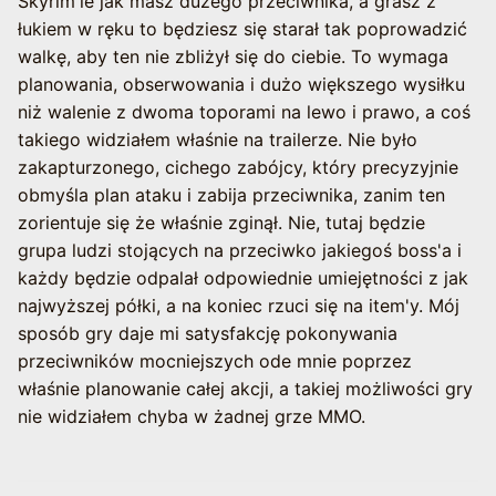
Skyrim'ie jak masz dużego przeciwnika, a grasz z
łukiem w ręku to będziesz się starał tak poprowadzić
walkę, aby ten nie zbliżył się do ciebie. To wymaga
planowania, obserwowania i dużo większego wysiłku
niż walenie z dwoma toporami na lewo i prawo, a coś
takiego widziałem właśnie na trailerze. Nie było
zakapturzonego, cichego zabójcy, który precyzyjnie
obmyśla plan ataku i zabija przeciwnika, zanim ten
zorientuje się że właśnie zginął. Nie, tutaj będzie
grupa ludzi stojących na przeciwko jakiegoś boss'a i
każdy będzie odpalał odpowiednie umiejętności z jak
najwyższej półki, a na koniec rzuci się na item'y. Mój
sposób gry daje mi satysfakcję pokonywania
przeciwników mocniejszych ode mnie poprzez
właśnie planowanie całej akcji, a takiej możliwości gry
nie widziałem chyba w żadnej grze MMO.
Nawigacja