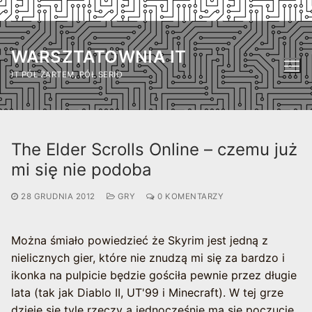
Przejdź
do
WARSZTATOWNIA IT
treści
IT PÓŁ ŻARTEM, PÓŁ SERIO
The Elder Scrolls Online – czemu już
mi się nie podoba
28 GRUDNIA 2012
GRY
0 KOMENTARZY
Można śmiało powiedzieć że Skyrim jest jedną z
nielicznych gier, które nie znudzą mi się za bardzo i
ikonka na pulpicie będzie gościła pewnie przez długie
lata (tak jak Diablo II, UT'99 i Minecraft). W tej grze
dzieje się tyle rzeczy a jednocześnie ma się poczucie