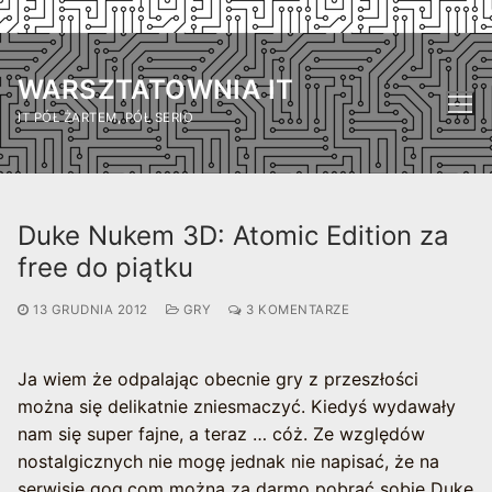
Przejdź
do
WARSZTATOWNIA IT
treści
IT PÓŁ ŻARTEM, PÓŁ SERIO
Duke Nukem 3D: Atomic Edition za
free do piątku
13 GRUDNIA 2012
GRY
3 KOMENTARZE
Ja wiem że odpalając obecnie gry z przeszłości
można się delikatnie zniesmaczyć. Kiedyś wydawały
nam się super fajne, a teraz … cóż. Ze względów
nostalgicznych nie mogę jednak nie napisać, że na
serwisie gog.com można za darmo pobrać sobie Duke