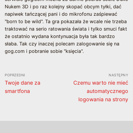
Nukem 3D i po raz kolejny skopać obcym tyłki, dać
napiwek tańczącej pani i do mikrofonu zaśpiewać
"born to be wild". Ta gra pokazała że wcale nie trzeba
traktować na serio ratowania świata i tylko smuci fakt
że ostatnio wydana kontynuacja była tak bardzo
słaba. Tak czy inaczej polecam zalogowanie się na
gog.com i pobranie sobie "księcia".
Nawigacja
POPRZEDNI
NASTĘPNY
wpisu
Poprzedni
Następny
Twoje dane za
Czemu warto nie mieć
wpis:
wpis:
smartfona
automatycznego
logowania na strony