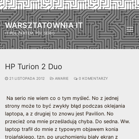
Przejdź
do
WARSZTATOWNIA IT
treści
IT PÓŁ ŻARTEM, PÓŁ SERIO
HP Turion 2 Duo
21 LISTOPADA 2012
AWARIE
0 KOMENTARZY
Na serio nie wiem co o tym myśleć. No z jednej
strony może to być zwykły błąd podczas oklejania
laptopa, a z drugiej to znowu jest Pavilion. No
przecież ona mnie prześladują chyba. Do sedna. Ww.
laptop trafił do mnie z typowym objawem konia
trojańskiego, tzn. po uruchomieniu biały ekran z