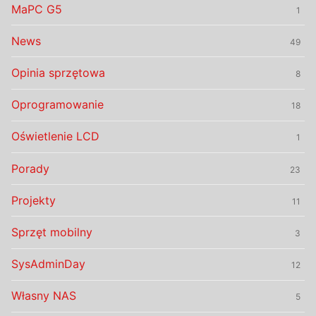
MaPC G5
1
News
49
Opinia sprzętowa
8
Oprogramowanie
18
Oświetlenie LCD
1
Porady
23
Projekty
11
Sprzęt mobilny
3
SysAdminDay
12
Własny NAS
5