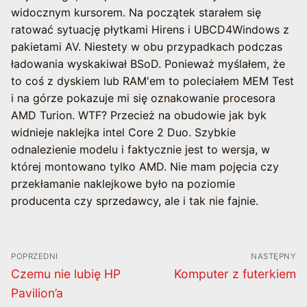
widocznym kursorem. Na początek starałem się
ratować sytuację płytkami Hirens i UBCD4Windows z
pakietami AV. Niestety w obu przypadkach podczas
ładowania wyskakiwał BSoD. Ponieważ myślałem, że
to coś z dyskiem lub RAM'em to poleciałem MEM Test
i na górze pokazuje mi się oznakowanie procesora
AMD Turion. WTF? Przecież na obudowie jak byk
widnieje naklejka intel Core 2 Duo. Szybkie
odnalezienie modelu i faktycznie jest to wersja, w
której montowano tylko AMD. Nie mam pojęcia czy
przekłamanie naklejkowe było na poziomie
producenta czy sprzedawcy, ale i tak nie fajnie.
Nawigacja
POPRZEDNI
NASTĘPNY
wpisu
Poprzedni
Następny
Czemu nie lubię HP
Komputer z futerkiem
wpis:
wpis:
Pavilion’a