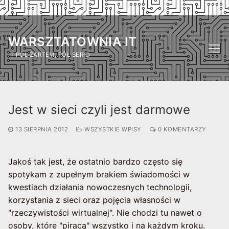
Przejdź
do
WARSZTATOWNIA IT
treści
IT PÓŁ ŻARTEM, PÓŁ SERIO
Jest w sieci czyli jest darmowe
13 SIERPNIA 2012
WSZYSTKIE WPISY
0 KOMENTARZY
Jakoś tak jest, że ostatnio bardzo często się
spotykam z zupełnym brakiem świadomości w
kwestiach działania nowoczesnych technologii,
korzystania z sieci oraz pojęcia własności w
"rzeczywistości wirtualnej". Nie chodzi tu nawet o
osoby, które "piracą" wszystko i na każdym kroku.