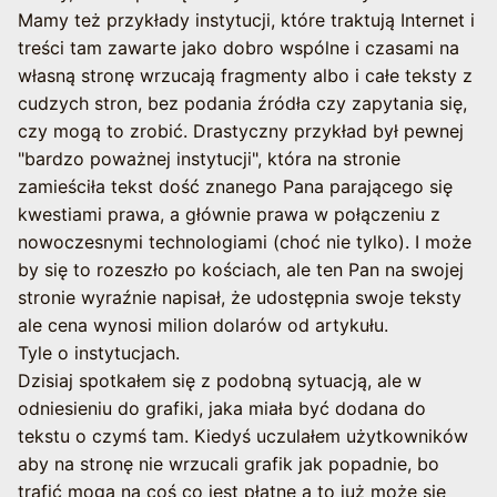
Mamy też przykłady instytucji, które traktują Internet i
treści tam zawarte jako dobro wspólne i czasami na
własną stronę wrzucają fragmenty albo i całe teksty z
cudzych stron, bez podania źródła czy zapytania się,
czy mogą to zrobić. Drastyczny przykład był pewnej
"bardzo poważnej instytucji", która na stronie
zamieściła tekst dość znanego Pana parającego się
kwestiami prawa, a głównie prawa w połączeniu z
nowoczesnymi technologiami (choć nie tylko). I może
by się to rozeszło po kościach, ale ten Pan na swojej
stronie wyraźnie napisał, że udostępnia swoje teksty
ale cena wynosi milion dolarów od artykułu.
Tyle o instytucjach.
Dzisiaj spotkałem się z podobną sytuacją, ale w
odniesieniu do grafiki, jaka miała być dodana do
tekstu o czymś tam. Kiedyś uczulałem użytkowników
aby na stronę nie wrzucali grafik jak popadnie, bo
trafić mogą na coś co jest płatne a to już może się