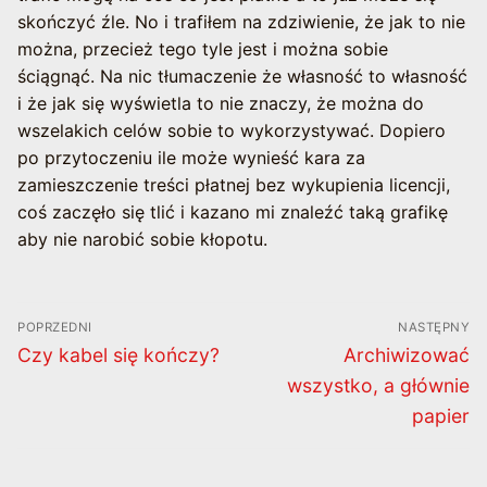
skończyć źle. No i trafiłem na zdziwienie, że jak to nie
można, przecież tego tyle jest i można sobie
ściągnąć. Na nic tłumaczenie że własność to własność
i że jak się wyświetla to nie znaczy, że można do
wszelakich celów sobie to wykorzystywać. Dopiero
po przytoczeniu ile może wynieść kara za
zamieszczenie treści płatnej bez wykupienia licencji,
coś zaczęło się tlić i kazano mi znaleźć taką grafikę
aby nie narobić sobie kłopotu.
Nawigacja
POPRZEDNI
NASTĘPNY
wpisu
Poprzedni
Następny
Czy kabel się kończy?
Archiwizować
wpis:
wpis:
wszystko, a głównie
papier