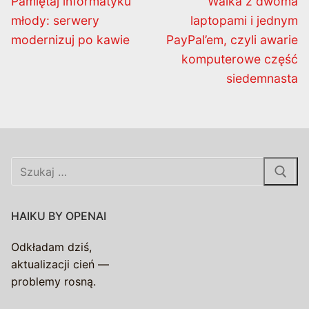
Pamiętaj informatyku
Walka z dwoma
wpis:
wpis:
młody: serwery
laptopami i jednym
modernizuj po kawie
PayPal’em, czyli awarie
komputerowe część
siedemnasta
Szukaj:
HAIKU BY OPENAI
Odkładam dziś,
aktualizacji cień —
problemy rosną.