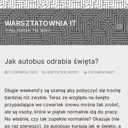
Przejdź
do
WARSZTATOWNIA IT
treści
IT PÓŁ ŻARTEM, PÓŁ SERIO
Jak autobus odrabia święta?
5 CZERWCA 2012
WSZYSTKIE WPISY
0 KOMENTARZY
Długie weekend'y są szansą aby pobyczyć się trochę
bardziej niż zwykle. Teraz ze względu na święto
przypadające we czwartek znowu można tak zrobić,
ale są osoby, które w piątek normalnie idą do pracy.
No właśnie, czy tak zupełnie normalnie? Okazuje (nie
po raz pierwszy), że autobusy kursują jak w święto, a