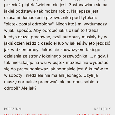
przecież piątek świętem nie jest. Zastanawiam się na
jakiej podstawie tak można robić. Najlepsze jest
czasami tłumaczenie przewoźnika pod tytułem:
"piątek został odrobiony". Niech ktoś mi wytłumaczy
w jaki sposób. Aby odrobić jakiś dzień to trzeba
kiedyś dłużej pracować, czyli autobusy musiały by w
jakiś dzień jeździć częściej lub w jakieś święto jeździć
jak w dzień pracy. Jakoś nie zauważyłem takiego
działania ze strony lokalnego przewoźnika …. nigdy. I
tak mieszkając na wsi w piątek możesz nie wydostać
się do pracy ponieważ jak normalnie jest 6 kursów to
w soboty i niedziele nie ma ani jednego. Czyli ja
muszę normalnie pracować, ale autobus sobie to
odrobił? Ale jak?
Nawigacja
POPRZEDNI
NASTĘPNY
wpisu
Poprzedni
Następny