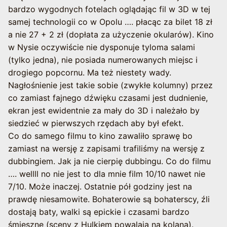
bardzo wygodnych fotelach oglądając fil w 3D w tej
samej technologii co w Opolu …. płacąc za bilet 18 zł
a nie 27 + 2 zł (dopłata za użyczenie okularów). Kino
w Nysie oczywiście nie dysponuje tyloma salami
(tylko jedna), nie posiada numerowanych miejsc i
drogiego popcornu. Ma też niestety wady.
Nagłośnienie jest takie sobie (zwykłe kolumny) przez
co zamiast fajnego dźwięku czasami jest dudnienie,
ekran jest ewidentnie za mały do 3D i należało by
siedzieć w pierwszych rzędach aby był efekt.
Co do samego filmu to kino zawaliło sprawę bo
zamiast na wersję z zapisami trafiliśmy na wersję z
dubbingiem. Jak ja nie cierpię dubbingu. Co do filmu
…. wellll no nie jest to dla mnie film 10/10 nawet nie
7/10. Może inaczej. Ostatnie pół godziny jest na
prawdę niesamowite. Bohaterowie są bohaterscy, źli
dostają baty, walki są epickie i czasami bardzo
śmieszne (sceny z Hulkiem powalają na kolana).