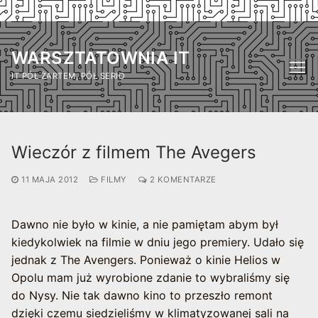
Przejdź
do
WARSZTATOWNIA IT
treści
IT PÓŁ ŻARTEM, PÓŁ SERIO
Wieczór z filmem The Avegers
11 MAJA 2012
FILMY
2 KOMENTARZE
Dawno nie było w kinie, a nie pamiętam abym był
kiedykolwiek na filmie w dniu jego premiery. Udało się
jednak z The Avengers. Ponieważ o kinie Helios w
Opolu mam już wyrobione zdanie to wybraliśmy się
do Nysy. Nie tak dawno kino to przeszło remont
dzięki czemu siedzieliśmy w klimatyzowanej sali na