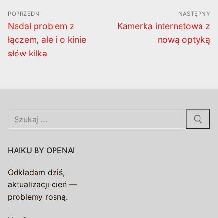
Nawigacja
POPRZEDNI
NASTĘPNY
wpisu
Poprzedni
Następny
Nadal problem z
Kamerka internetowa z
wpis:
wpis:
łączem, ale i o kinie
nową optyką
słów kilka
Szukaj:
HAIKU BY OPENAI
Odkładam dziś,
aktualizacji cień —
problemy rosną.