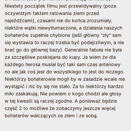
Niestety początek filmu jest przewidywalny (poza
oczywistym faktem ratowania ziemi przed
najeźdźcami), czasami nie do końca zrozumiały,
niektóre wątki niewytłumaczone, a działania naszych
bohaterów zupełnie chybione (jeśli główny "zły" sam
się wystawia to raczej trzeba być podejrzliwym, a nie
brać go do głównej bazy). Generalnie fabuła nie była
za szczęśliwe posklejana do kupy. Ja wiem że dla
każdego herosa musiał być taki sam czas antenowy
no ale jak coś jest do wszystkiego to jest do niczego.
Niektórzy bohaterowie mogli by w zasadzie wcale nie
wystąpić i nic by się nie stało. Za to niektórzy bardzo
miło zaskakują. Nie powiem o kogo chodzi ale głosy
w tej kwestii są raczej zgodne. A ponieważ będzie
część 2 to możliwe że zobaczymy jeszcze więcej
bohaterów walczących ze złem i ze sobą.