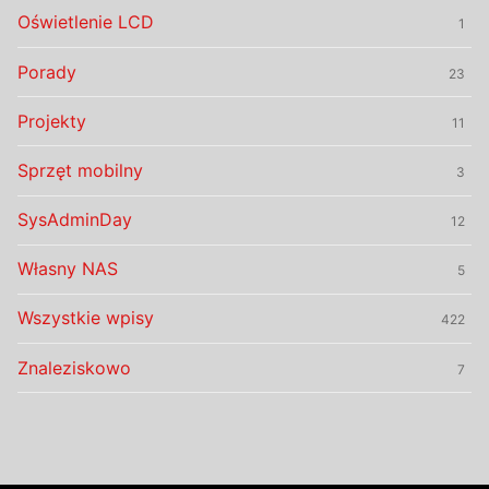
Oświetlenie LCD
1
Porady
23
Projekty
11
Sprzęt mobilny
3
SysAdminDay
12
Własny NAS
5
Wszystkie wpisy
422
Znaleziskowo
7