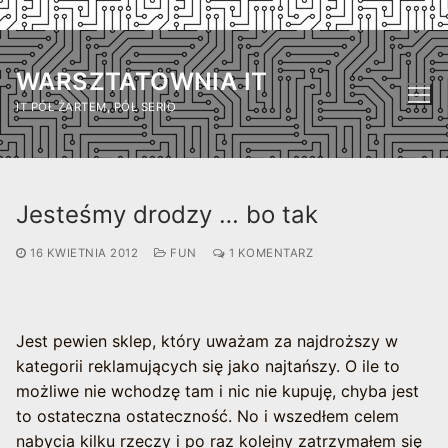
Przejdź
do
WARSZTATOWNIA IT
treści
IT PÓŁ ŻARTEM, PÓŁ SERIO
Jesteśmy drodzy … bo tak
16 KWIETNIA 2012
FUN
1 KOMENTARZ
Jest pewien sklep, który uważam za najdroższy w
kategorii reklamujących się jako najtańszy. O ile to
możliwe nie wchodzę tam i nic nie kupuję, chyba jest
to ostateczna ostateczność. No i wszedłem celem
nabycia kilku rzeczy i po raz kolejny zatrzymałem się