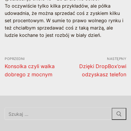
To oczywiście tylko kilka przykładów, ale półka
udowadnia, że można sprzedać coś z zyskiem kilku
set procentowym. W sumie to prawo wolnego rynku i
też chciałbym sprzedawać coś z taką marżą, ale
ludzie kochane to jest rozbój w biały dzień.
Nawigacja
POPRZEDNI
NASTĘPNY
wpisu
Poprzedni
Następny
Konsolka czyli walka
Dzięki DropBox’owi
wpis:
wpis:
dobrego z mocnym
odzyskasz telefon
Szukaj: