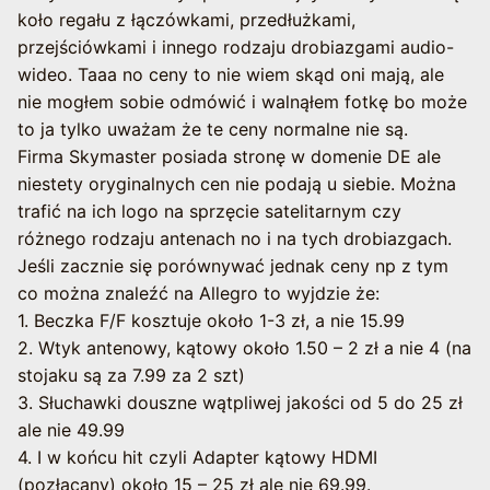
koło regału z łączówkami, przedłużkami,
przejściówkami i innego rodzaju drobiazgami audio-
wideo. Taaa no ceny to nie wiem skąd oni mają, ale
nie mogłem sobie odmówić i walnąłem fotkę bo może
to ja tylko uważam że te ceny normalne nie są.
Firma Skymaster posiada stronę w domenie DE ale
niestety oryginalnych cen nie podają u siebie. Można
trafić na ich logo na sprzęcie satelitarnym czy
różnego rodzaju antenach no i na tych drobiazgach.
Jeśli zacznie się porównywać jednak ceny np z tym
co można znaleźć na Allegro to wyjdzie że:
1. Beczka F/F kosztuje około 1-3 zł, a nie 15.99
2. Wtyk antenowy, kątowy około 1.50 – 2 zł a nie 4 (na
stojaku są za 7.99 za 2 szt)
3. Słuchawki douszne wątpliwej jakości od 5 do 25 zł
ale nie 49.99
4. I w końcu hit czyli Adapter kątowy HDMI
(pozłacany) około 15 – 25 zł ale nie 69.99.