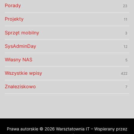
Porady
23
Projekty
11
Sprzęt mobilny
3
SysAdminDay
12
Własny NAS
5
Wszystkie wpisy
422
Znaleziskowo
7
Prawa autorskie © 2026 Warsztatownia IT – Wspierany przez