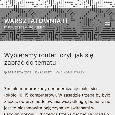
Przejdź
do
WARSZTATOWNIA IT
treści
IT PÓŁ ŻARTEM, PÓŁ SERIO
Wybieramy router, czyli jak się
zabrać do tematu
14 MARCA 2012
PORADY
0 KOMENTARZY
Zostałem poproszony o modernizację małej sieci
(około 10-15 komputerów). W zasadzie trzeba by było
zacząć od przemodelowania wszystkiego, bo na razie
jest to niesamowita pajęczyna ze switchami w
każdym pokoju. Od czegoś trzeba zacząć i wypadało