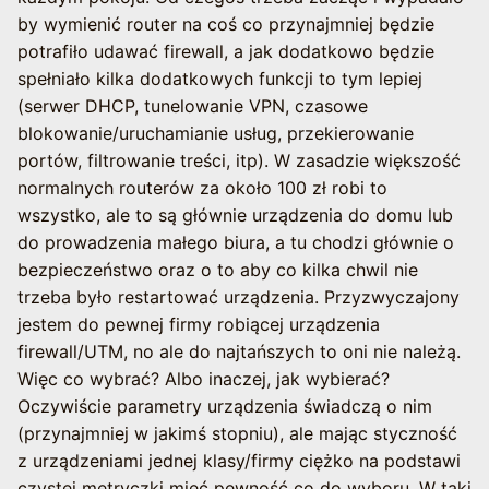
by wymienić router na coś co przynajmniej będzie
potrafiło udawać firewall, a jak dodatkowo będzie
spełniało kilka dodatkowych funkcji to tym lepiej
(serwer DHCP, tunelowanie VPN, czasowe
blokowanie/uruchamianie usług, przekierowanie
portów, filtrowanie treści, itp). W zasadzie większość
normalnych routerów za około 100 zł robi to
wszystko, ale to są głównie urządzenia do domu lub
do prowadzenia małego biura, a tu chodzi głównie o
bezpieczeństwo oraz o to aby co kilka chwil nie
trzeba było restartować urządzenia. Przyzwyczajony
jestem do pewnej firmy robiącej urządzenia
firewall/UTM, no ale do najtańszych to oni nie należą.
Więc co wybrać? Albo inaczej, jak wybierać?
Oczywiście parametry urządzenia świadczą o nim
(przynajmniej w jakimś stopniu), ale mając styczność
z urządzeniami jednej klasy/firmy ciężko na podstawi
czystej metryczki mieć pewność co do wyboru. W taki