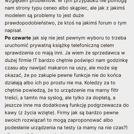
względem problemów. W tym przypadku nie pomogą
nam strony typu ceneo albo skąpiec, ale jak z jakimś
modelem są problemy to jest duże
prawdopodobieństwo, że ktoś na jakimś forum o tym
napisał.
Po czwarte
jak się nie jest pewnym wyboru to trzeba
uruchomić prywatną książkę telefoniczną celem
sprawdzenia co mają inni. Ja wiem że sprzedawca w
dużej firmie IT bardzo chętnie poświęci nam godzinkę
czasu aby nawijać makaron na uszy, ale może się
okazać, że po zakupie pewne funkcje nie do końca
działają albo ich po prostu nie ma. Koledzy za to
chętnie powiedzą, że to urządzenie ma marny filtr
treści, a tamto ma syslog, ale tylko za dopłatą, a
jeszcze inne ma dodatkową funkcję podgrzewacza do
kawy (z życia wzięte). Firmy jak są bardzo pewne
swoich rozwiązań to mogą zaproponować albo
podesłanie urządzenia na testy (a mamy na nie czas?)