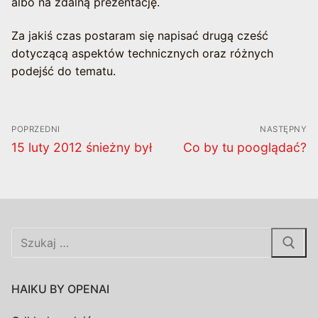
albo na zdalną prezentację.
Za jakiś czas postaram się napisać drugą cześć
dotyczącą aspektów technicznych oraz różnych
podejść do tematu.
Nawigacja
POPRZEDNI
NASTĘPNY
wpisu
Poprzedni
Następny
15 luty 2012 śnieżny był
Co by tu pooglądać?
wpis:
wpis:
Szukaj:
HAIKU BY OPENAI