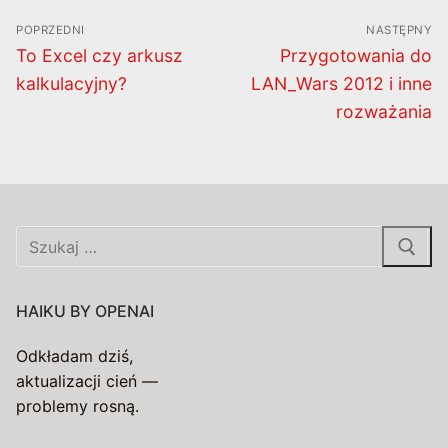
Nawigacja
POPRZEDNI
NASTĘPNY
wpisu
Poprzedni
Następny
To Excel czy arkusz
Przygotowania do
wpis:
wpis:
kalkulacyjny?
LAN_Wars 2012 i inne
rozważania
Szukaj:
HAIKU BY OPENAI
Odkładam dziś,
aktualizacji cień —
problemy rosną.