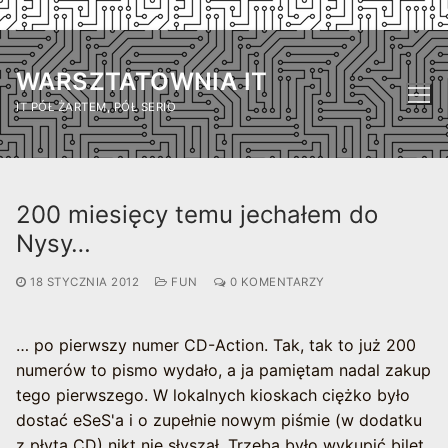
Przejdź
do
WARSZTATOWNIA IT
treści
IT PÓŁ ŻARTEM, PÓŁ SERIO
200 miesięcy temu jechałem do
Nysy…
18 STYCZNIA 2012
FUN
0 KOMENTARZY
… po pierwszy numer CD-Action. Tak, tak to już 200
numerów to pismo wydało, a ja pamiętam nadal zakup
tego pierwszego. W lokalnych kioskach ciężko było
dostać eSeS'a i o zupełnie nowym piśmie (w dodatku
z płytą CD) nikt nie słyszał. Trzeba było wykupić bilet