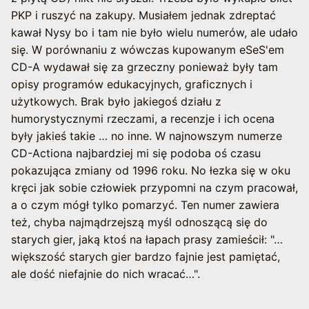
PKP i ruszyć na zakupy. Musiałem jednak zdreptać
kawał Nysy bo i tam nie było wielu numerów, ale udało
się. W porównaniu z wówczas kupowanym eSeS'em
CD-A wydawał się za grzeczny ponieważ były tam
opisy programów edukacyjnych, graficznych i
użytkowych. Brak było jakiegoś działu z
humorystycznymi rzeczami, a recenzje i ich ocena
były jakieś takie … no inne. W najnowszym numerze
CD-Actiona najbardziej mi się podoba oś czasu
pokazująca zmiany od 1996 roku. No łezka się w oku
kręci jak sobie człowiek przypomni na czym pracował,
a o czym mógł tylko pomarzyć. Ten numer zawiera
też, chyba najmądrzejszą myśl odnoszącą się do
starych gier, jaką ktoś na łapach prasy zamieścił: "…
większość starych gier bardzo fajnie jest pamiętać,
ale dość niefajnie do nich wracać…".