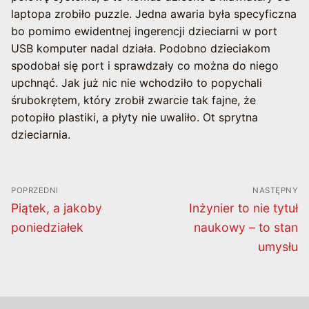
laptopa zrobiło puzzle. Jedna awaria była specyficzna
bo pomimo ewidentnej ingerencji dzieciarni w port
USB komputer nadal działa. Podobno dzieciakom
spodobał się port i sprawdzały co można do niego
upchnąć. Jak już nic nie wchodziło to popychali
śrubokrętem, który zrobił zwarcie tak fajne, że
potopiło plastiki, a płyty nie uwaliło. Ot sprytna
dzieciarnia.
Nawigacja
POPRZEDNI
NASTĘPNY
wpisu
Poprzedni
Następny
Piątek, a jakoby
Inżynier to nie tytuł
wpis:
wpis:
poniedziałek
naukowy – to stan
umysłu