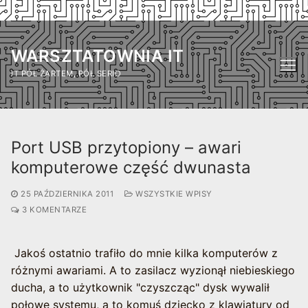
Przejdź
do
WARSZTATOWNIA IT
treści
IT PÓŁ ŻARTEM, PÓŁ SERIO
Port USB przytopiony – awari
komputerowe część dwunasta
25 PAŹDZIERNIKA 2011
WSZYSTKIE WPISY
3 KOMENTARZE
Jakoś ostatnio trafiło do mnie kilka komputerów z
różnymi awariami. A to zasilacz wyzionął niebieskiego
ducha, a to użytkownik "czyszcząc" dysk wywalił
połowę systemu, a to komuś dziecko z klawiatury od