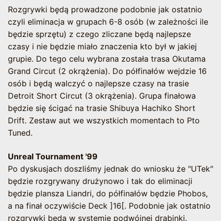
Rozgrywki będą prowadzone podobnie jak ostatnio
czyli eliminacja w grupach 6-8 osób (w zależności ile
będzie sprzętu) z czego zliczane będą najlepsze
czasy i nie będzie miało znaczenia kto był w jakiej
grupie. Do tego celu wybrana została trasa Okutama
Grand Circut (2 okrążenia). Do półfinałów wejdzie 16
osób i będą walczyć o najlepsze czasy na trasie
Detroit Short Circut (3 okrążenia). Grupa finałowa
będzie się ścigać na trasie Shibuya Hachiko Short
Drift. Zestaw aut we wszystkich momentach to Pto
Tuned.
Unreal Tournament '99
Po dyskusjach doszliśmy jednak do wniosku że "UTek"
będzie rozgrywany drużynowo i tak do eliminacji
będzie plansza Liandri, do półfinałów będzie Phobos,
a na finał oczywiście Deck ]16[. Podobnie jak ostatnio
rozgrywki będą w systemie podwójnej drabinki.