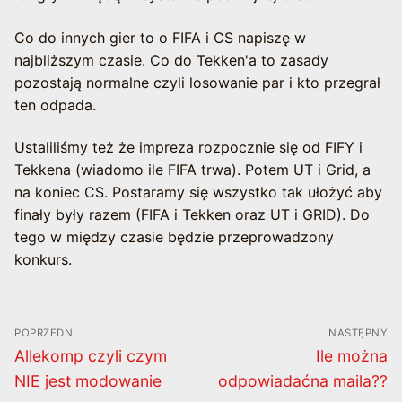
Co do innych gier to o FIFA i CS napiszę w
najbliższym czasie. Co do Tekken'a to zasady
pozostają normalne czyli losowanie par i kto przegrał
ten odpada.
Ustaliliśmy też że impreza rozpocznie się od FIFY i
Tekkena (wiadomo ile FIFA trwa). Potem UT i Grid, a
na koniec CS. Postaramy się wszystko tak ułożyć aby
finały były razem (FIFA i Tekken oraz UT i GRID). Do
tego w między czasie będzie przeprowadzony
konkurs.
Nawigacja
POPRZEDNI
NASTĘPNY
wpisu
Poprzedni
Następny
Allekomp czyli czym
Ile można
wpis:
wpis:
NIE jest modowanie
odpowiadaćna maila??