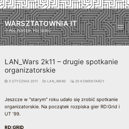
Przejdź
do
WARSZTATOWNIA IT
treści
IT PÓŁ ŻARTEM, PÓŁ SERIO
LAN_Wars 2k11 – drugie spotkanie
organizatorskie
3 STYCZNIA 2011
LAN_WARS
20 KOMENTARZY
Jeszcze w "starym" roku udało się zrobić spotkanie
organizatorskie. Na początek rozpiska gier RD:Grid i
UT '99.
RD:GRID