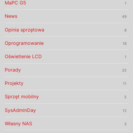
MaPC G5
1
News
49
Opinia sprzętowa
8
Oprogramowanie
18
Oświetlenie LCD
1
Porady
23
Projekty
11
Sprzęt mobilny
3
SysAdminDay
12
Własny NAS
5